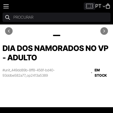
PT
DIA DOS NAMORADOS NO VP
- ADULTO
#unit_449dd89b-8ff8-456f-bd40-
EM
93ddbe582a77_op2413a5389
STOCK