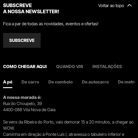
SUBSCREVE
Voltar ao topo
A NOSSA NEWSLETTER!
Fica a par de todas as novidades, eventos e ofertas!
SUBSCREVE
COMO CHEGAR AQUI
QUANDO VIR
INSTALAÇÕES
A pé
De carro
De comboio
De autocarro
De metro
A nossa morada é:
Rua do Choupelo, 39
4400-088 Vila Nova de Gaia
Se vens da Ribeira do Porto, vais demorar 15 a 20 minutos, a chegar ao
WOW.
Caminha em direção à Ponte Luís I, atravessa o tabuleiro inferior e