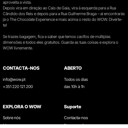
aproveita a vista.
Depois vira em direção ao Cais de Gaia, vira à esquerda para a Rua
Cândido dos Reis e depois para a Rua Guilherme Braga – aí encontrarás
já o The Chocolate Experience e mais acima o resto do WOW. Diverte-
te!
Se trazes bagagem, fica a saber que temos cacifos de múltiplas
dimensões e todos eles gratuitos. Guarda as tuas coisas e explora o
WOW livremente.
CONTACTA-NOS
ABERTO
info@wow.pt
Todos os dias
+351 220 121 200
das 10h à 1h
EXPLORA O WOW
Suporte
Sobre nós
Contacta-nos
Museus
Perguntas frequentes