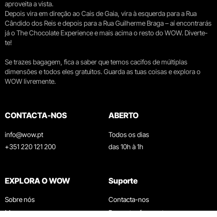
aproveita a vista.
Depois vira em direção ao Cais de Gaia, vira à esquerda para a Rua
Cândido dos Reis e depois para a Rua Guilherme Braga – aí encontrarás
já o The Chocolate Experience e mais acima o resto do WOW. Diverte-
te!
Se trazes bagagem, fica a saber que temos cacifos de múltiplas
dimensões e todos eles gratuitos. Guarda as tuas coisas e explora o
WOW livremente.
CONTACTA-NOS
ABERTO
info@wow.pt
Todos os dias
+351 220 121 200
das 10h à 1h
EXPLORA O WOW
Suporte
Sobre nós
Contacta-nos
Museus
Perguntas frequentes