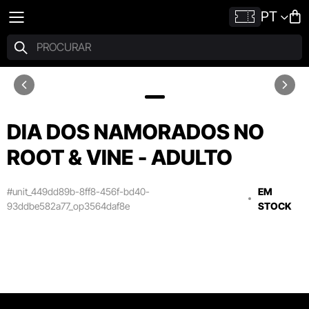
PT
DIA DOS NAMORADOS NO
ROOT & VINE - ADULTO
#unit_449dd89b-8ff8-456f-bd40-
EM
93ddbe582a77_op3564daf8e
STOCK