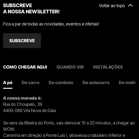
SUBSCREVE
Voltar ao topo
A NOSSA NEWSLETTER!
Fica a par de todas as novidades, eventos e ofertas!
SUBSCREVE
COMO CHEGAR AQUI
QUANDO VIR
INSTALAÇÕES
A pé
De carro
De comboio
De autocarro
De metro
A nossa morada é:
Rua do Choupelo, 39
4400-088 Vila Nova de Gaia
Se vens da Ribeira do Porto, vais demorar 15 a 20 minutos, a chegar ao
WOW.
Caminha em direção à Ponte Luís I, atravessa o tabuleiro inferior e