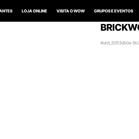
ANTES
LOJA ONLINE
VISITA O WOW
GRUPOS E EVENTOS
BRICKW
#unit_5053db0a-5b