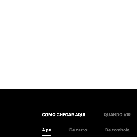
COMO CHEGAR AQUI
QUANDO VIR
A pé
De carro
De comboio