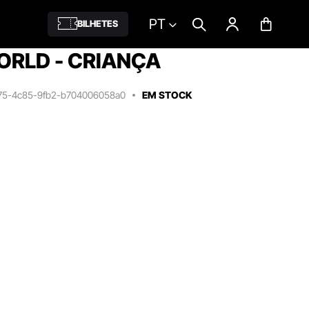
PT
BILHETES
ORLD - CRIANÇA
75-4c85-9fb2-b704006058a0
EM STOCK