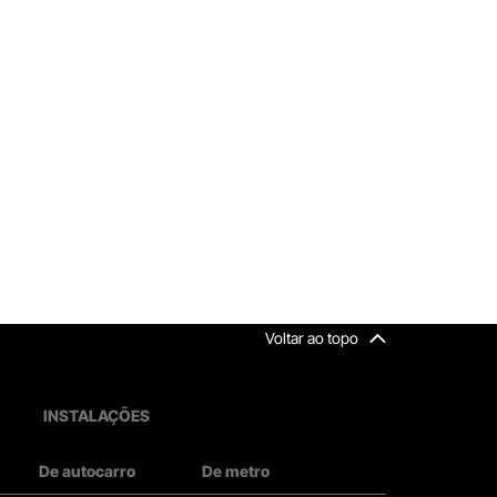
Voltar ao topo
INSTALAÇÕES
De autocarro
De metro