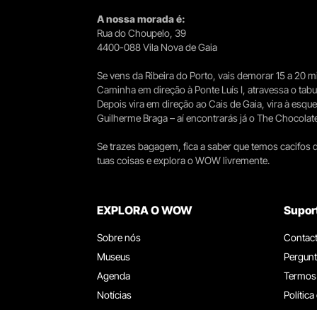
A nossa morada é:
Rua do Choupelo, 39
4400-088 Vila Nova de Gaia
Se vens da Ribeira do Porto, vais demorar 15 a 20
Caminha em direção à Ponte Luís I, atravessa o tabule
Depois vira em direção ao Cais de Gaia, vira à esqu
Guilherme Braga – aí encontrarás já o The Chocolat
Se trazes bagagem, fica a saber que temos cacifos d
tuas coisas e explora o WOW livremente.
EXPLORA O WOW
Supor
Sobre nós
Contac
Museus
Pergunt
Agenda
Termos
Notícias
Política
Restaurantes
Trabal