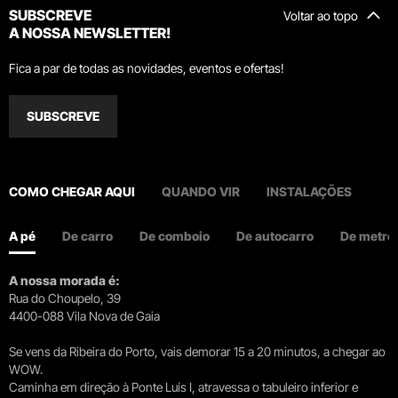
SUBSCREVE
Voltar ao topo
A NOSSA NEWSLETTER!
Fica a par de todas as novidades, eventos e ofertas!
SUBSCREVE
COMO CHEGAR AQUI
QUANDO VIR
INSTALAÇÕES
A pé
De carro
De comboio
De autocarro
De metro
A nossa morada é:
Rua do Choupelo, 39
4400-088 Vila Nova de Gaia
Se vens da Ribeira do Porto, vais demorar 15 a 20 minutos, a chegar ao
WOW.
Caminha em direção à Ponte Luís I, atravessa o tabuleiro inferior e