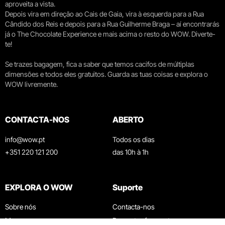
aproveita a vista.
Depois vira em direção ao Cais de Gaia, vira à esquerda para a Rua
Cândido dos Reis e depois para a Rua Guilherme Braga – aí encontrarás
já o The Chocolate Experience e mais acima o resto do WOW. Diverte-
te!
Se trazes bagagem, fica a saber que temos cacifos de múltiplas
dimensões e todos eles gratuitos. Guarda as tuas coisas e explora o
WOW livremente.
CONTACTA-NOS
ABERTO
info@wow.pt
Todos os dias
+351 220 121 200
das 10h à 1h
EXPLORA O WOW
Suporte
Sobre nós
Contacta-nos
Museus
Perguntas frequentes