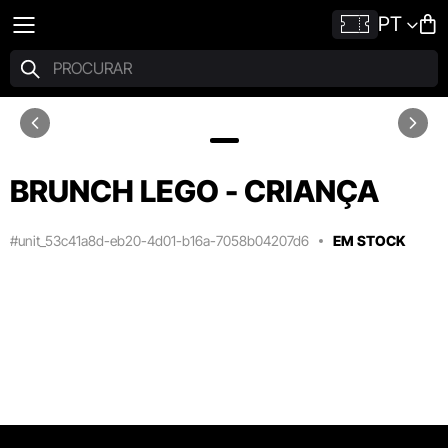
PT
BRUNCH LEGO - CRIANÇA
#unit_53c41a8d-eb20-4d01-b16a-7058b04207d6
EM STOCK