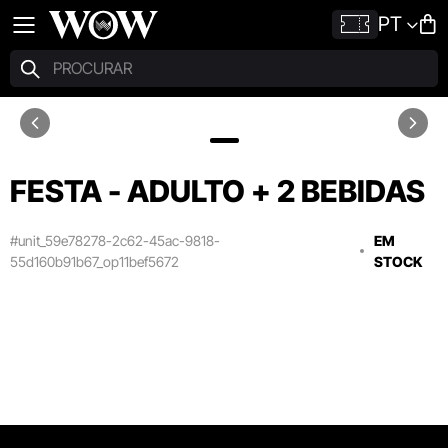
PT
FESTA - ADULTO + 2 BEBIDAS
#unit_59e78278-2c62-45ac-9818-
EM
55d160b91b67_op11bef5672
STOCK