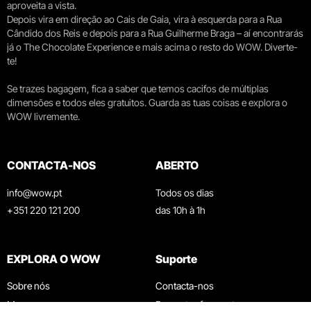
aproveita a vista.
Depois vira em direção ao Cais de Gaia, vira à esquerda para a Rua
Cândido dos Reis e depois para a Rua Guilherme Braga – aí encontrarás
já o The Chocolate Experience e mais acima o resto do WOW. Diverte-
te!
Se trazes bagagem, fica a saber que temos cacifos de múltiplas
dimensões e todos eles gratuitos. Guarda as tuas coisas e explora o
WOW livremente.
CONTACTA-NOS
ABERTO
info@wow.pt
Todos os dias
+351 220 121 200
das 10h à 1h
EXPLORA O WOW
Suporte
Sobre nós
Contacta-nos
Museus
Perguntas frequentes