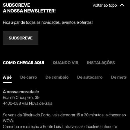
SUBSCREVE
Voltar ao topo
A NOSSA NEWSLETTER!
Fica a par de todas as novidades, eventos e ofertas!
SUBSCREVE
COMO CHEGAR AQUI
QUANDO VIR
INSTALAÇÕES
A pé
De carro
De comboio
De autocarro
De metro
A nossa morada é:
Rua do Choupelo, 39
4400-088 Vila Nova de Gaia
Se vens da Ribeira do Porto, vais demorar 15 a 20 minutos, a chegar ao
WOW.
Caminha em direção à Ponte Luís I, atravessa o tabuleiro inferior e