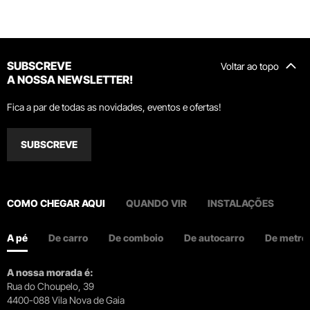
SUBSCREVE
Voltar ao topo
A NOSSA NEWSLETTER!
Fica a par de todas as novidades, eventos e ofertas!
SUBSCREVE
COMO CHEGAR AQUI
QUANDO VIR
INSTALAÇÕES
A pé
De carro
De comboio
De autocarro
De metro
A nossa morada é:
Rua do Choupelo, 39
4400-088 Vila Nova de Gaia