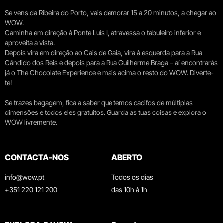
Se vens da Ribeira do Porto, vais demorar 15 a 20 minutos, a chegar ao
WOW.
Caminha em direção à Ponte Luís I, atravessa o tabuleiro inferior e
aproveita a vista.
Depois vira em direção ao Cais de Gaia, vira à esquerda para a Rua
Cândido dos Reis e depois para a Rua Guilherme Braga – aí encontrarás
já o The Chocolate Experience e mais acima o resto do WOW. Diverte-
te!
Se trazes bagagem, fica a saber que temos cacifos de múltiplas
dimensões e todos eles gratuitos. Guarda as tuas coisas e explora o
WOW livremente.
CONTACTA-NOS
ABERTO
info@wow.pt
Todos os dias
+351 220 121 200
das 10h à 1h