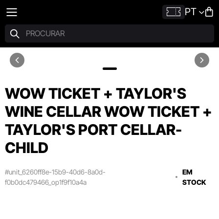
PT
WOW TICKET + TAYLOR'S
WINE CELLAR WOW TICKET +
TAYLOR'S PORT CELLAR-
CHILD
#unit_6260ff8e-15b9-40d6-8a0d-
EM
f0b0dc479466_op1f9f10a4a
STOCK