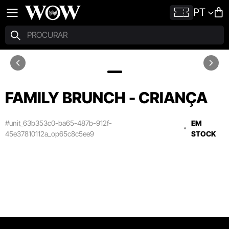
PT
FAMILY BRUNCH - CRIANÇA
#unit_63b353c0-ba65-487b-912f-
EM
45e37810112a_op65c8c5ee9
STOCK