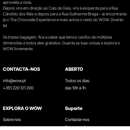
aproveita a vista.
Depois vira em direção ao Cais de Gaia, vira à esquerda para a Rua
Cândido dos Reis e depois para a Rua Guilherme Braga – aí encontrarás
já o The Chocolate Experience e mais acima o resto do WOW. Diverte-
te!
Se trazes bagagem, fica a saber que temos cacifos de múltiplas
dimensões e todos eles gratuitos. Guarda as tuas coisas e explora o
WOW livremente.
CONTACTA-NOS
ABERTO
info@wow.pt
Todos os dias
+351 220 121 200
das 10h à 1h
EXPLORA O WOW
Suporte
Sobre nós
Contacta-nos
Museus
Perguntas frequentes