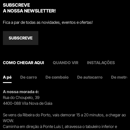
SUBSCREVE
A NOSSA NEWSLETTER!
Fica a par de todas as novidades, eventos e ofertas!
SUBSCREVE
COMO CHEGAR AQUI
QUANDO VIR
INSTALAÇÕES
A pé
De carro
De comboio
De autocarro
De metro
A nossa morada é:
Rua do Choupelo, 39
4400-088 Vila Nova de Gaia
Se vens da Ribeira do Porto, vais demorar 15 a 20 minutos, a chegar ao
WOW.
Caminha em direção à Ponte Luís I, atravessa o tabuleiro inferior e