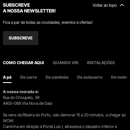
SUBSCREVE
Voltar ao topo
A NOSSA NEWSLETTER!
Fica a par de todas as novidades, eventos e ofertas!
SUBSCREVE
COMO CHEGAR AQUI
QUANDO VIR
INSTALAÇÕES
A pé
De carro
De comboio
De autocarro
De metro
A nossa morada é:
Rua do Choupelo, 39
4400-088 Vila Nova de Gaia
Se vens da Ribeira do Porto, vais demorar 15 a 20 minutos, a chegar ao
WOW.
Caminha em direção à Ponte Luís I, atravessa o tabuleiro inferior e