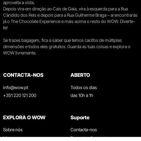
aproveita a vista.
Depois vira em direção ao Cais de Gaia, vira à esquerda para a Rua
Cândido dos Reis e depois para a Rua Guilherme Braga – aí encontrarás
já o The Chocolate Experience e mais acima o resto do WOW. Diverte-
te!
Se trazes bagagem, fica a saber que temos cacifos de múltiplas
dimensões e todos eles gratuitos. Guarda as tuas coisas e explora o
WOW livremente.
CONTACTA-NOS
ABERTO
info@wow.pt
Todos os dias
+351 220 121 200
das 10h à 1h
EXPLORA O WOW
Suporte
Sobre nós
Contacta-nos
Museus
Perguntas frequentes