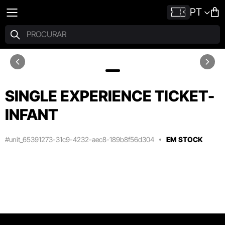
PT
SINGLE EXPERIENCE TICKET-
INFANT
#unit_65391273-31c9-4232-aec8-189b8f56d304
EM STOCK