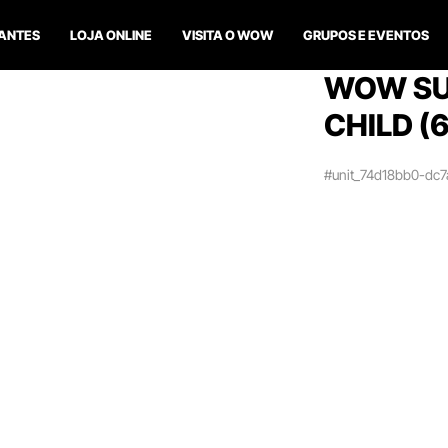
ANTES
LOJA ONLINE
VISITA O WOW
GRUPOS E EVENTOS
WOW SU
CHILD (6
#unit_74d18bb0-dc