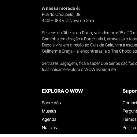
A nossa morada é:
Rua do Choupelo, 39
4400-088 Vila Nova de Gaia
Se vens da Ribeira do Porto, vais demorar 15 a 20
Caminha em direção à Ponte Luís I, atravessa o tabule
Depois vira em direção ao Cais de Gaia, vira à esqu
Guilherme Braga – aí encontrarás já o The Chocolat
Se trazes bagagem, fica a saber que temos cacifos d
tuas coisas e explora o WOW livremente.
EXPLORA O WOW
Supor
Sobre nós
Contac
Museus
Pergunt
Agenda
Termos
Notícias
Política
Restaurantes
Trabal