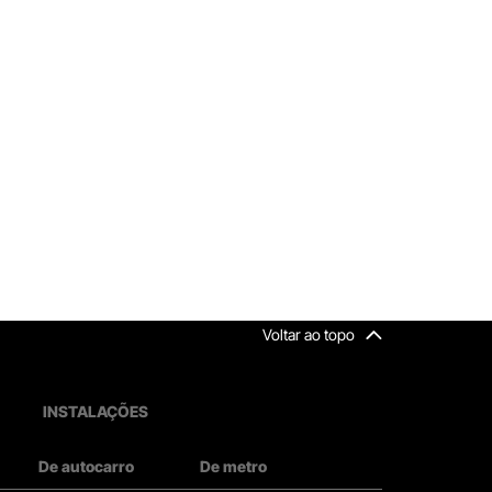
Voltar ao topo
INSTALAÇÕES
De autocarro
De metro