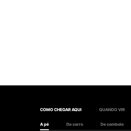
COMO CHEGAR AQUI
QUANDO VIR
A pé
De carro
De comboio