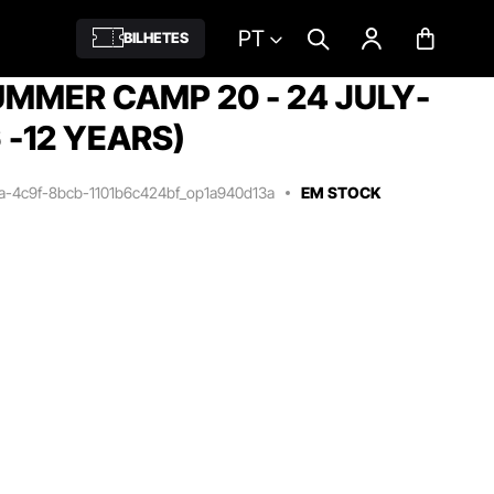
PT
BILHETES
MMER CAMP 20 - 24 JULY-
 -12 YEARS)
7a-4c9f-8bcb-1101b6c424bf_op1a940d13a
EM STOCK