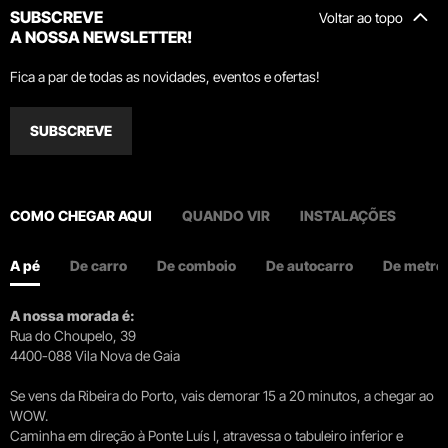
SUBSCREVE
Voltar ao topo
A NOSSA NEWSLETTER!
Fica a par de todas as novidades, eventos e ofertas!
SUBSCREVE
COMO CHEGAR AQUI
QUANDO VIR
INSTALAÇÕES
A pé
De carro
De comboio
De autocarro
De metro
A nossa morada é:
Rua do Choupelo, 39
4400-088 Vila Nova de Gaia
Se vens da Ribeira do Porto, vais demorar 15 a 20 minutos, a chegar ao
WOW.
Caminha em direção à Ponte Luís I, atravessa o tabuleiro inferior e