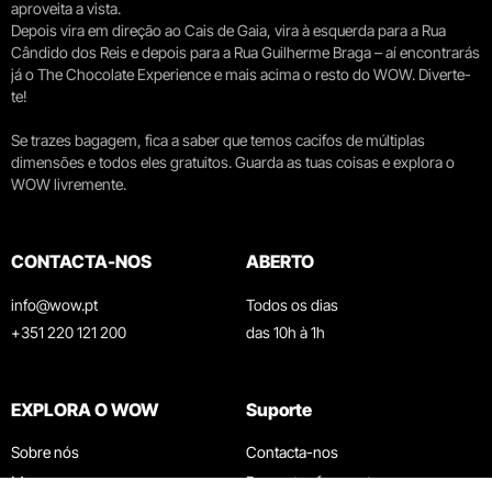
aproveita a vista.
Depois vira em direção ao Cais de Gaia, vira à esquerda para a Rua
Cândido dos Reis e depois para a Rua Guilherme Braga – aí encontrarás
já o The Chocolate Experience e mais acima o resto do WOW. Diverte-
te!
Se trazes bagagem, fica a saber que temos cacifos de múltiplas
dimensões e todos eles gratuitos. Guarda as tuas coisas e explora o
WOW livremente.
CONTACTA-NOS
ABERTO
info@wow.pt
Todos os dias
+351 220 121 200
das 10h à 1h
EXPLORA O WOW
Suporte
Sobre nós
Contacta-nos
Museus
Perguntas frequentes