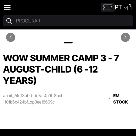
PT
WOW SUMMER CAMP 3 - 7
AUGUST-CHILD (6 -12
YEARS)
#unit_74d18bb0-dc7a-4c9f-8bcb-
EM
1101b6c424bf_op3ee18669c
STOCK