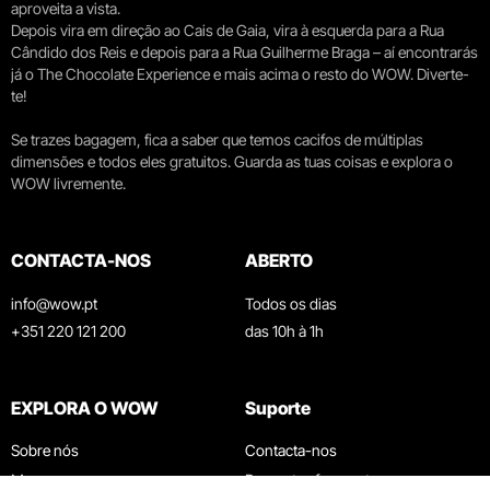
aproveita a vista.
Depois vira em direção ao Cais de Gaia, vira à esquerda para a Rua
Cândido dos Reis e depois para a Rua Guilherme Braga – aí encontrarás
já o The Chocolate Experience e mais acima o resto do WOW. Diverte-
te!
Se trazes bagagem, fica a saber que temos cacifos de múltiplas
dimensões e todos eles gratuitos. Guarda as tuas coisas e explora o
WOW livremente.
CONTACTA-NOS
ABERTO
info@wow.pt
Todos os dias
+351 220 121 200
das 10h à 1h
EXPLORA O WOW
Suporte
Sobre nós
Contacta-nos
Museus
Perguntas frequentes