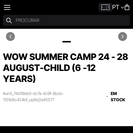
PT
WOW SUMMER CAMP 24 - 28
AUGUST-CHILD (6 -12
YEARS)
#unit_74d18bb0-dc7a-4c9f-8bcb-
EM
1101b6c424bf_op6d2e45577
STOCK