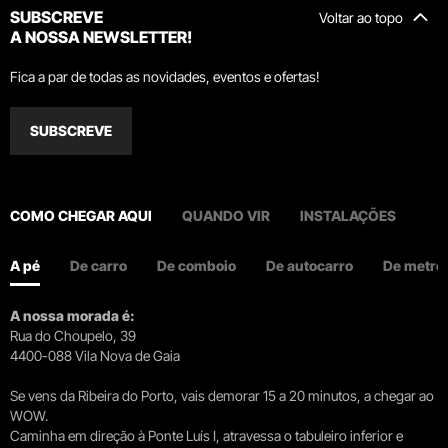
SUBSCREVE
Voltar ao topo
A NOSSA NEWSLETTER!
Fica a par de todas as novidades, eventos e ofertas!
SUBSCREVE
COMO CHEGAR AQUI
QUANDO VIR
INSTALAÇÕES
A pé
De carro
De comboio
De autocarro
De metro
A nossa morada é:
Rua do Choupelo, 39
4400-088 Vila Nova de Gaia
Se vens da Ribeira do Porto, vais demorar 15 a 20 minutos, a chegar ao
WOW.
Caminha em direção à Ponte Luís I, atravessa o tabuleiro inferior e