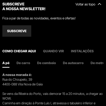
SUBSCREVE
Voltar ao topo
A NOSSA NEWSLETTER!
Fica a par de todas as novidades, eventos e ofertas!
SUBSCREVE
COMO CHEGAR AQUI
QUANDO VIR
INSTALAÇÕES
A pé
De carro
De comboio
De autocarro
De metro
A nossa morada é:
Rua do Choupelo, 39
4400-088 Vila Nova de Gaia
Se vens da Ribeira do Porto, vais demorar 15 a 20 minutos, a chegar ao
WOW.
Caminha em direção à Ponte Luís I, atravessa o tabuleiro inferior e