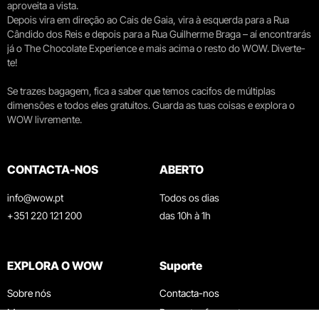
aproveita a vista.
Depois vira em direção ao Cais de Gaia, vira à esquerda para a Rua
Cândido dos Reis e depois para a Rua Guilherme Braga – aí encontrarás
já o The Chocolate Experience e mais acima o resto do WOW. Diverte-
te!
Se trazes bagagem, fica a saber que temos cacifos de múltiplas
dimensões e todos eles gratuitos. Guarda as tuas coisas e explora o
WOW livremente.
CONTACTA-NOS
ABERTO
info@wow.pt
Todos os dias
+351 220 121 200
das 10h à 1h
EXPLORA O WOW
Suporte
Sobre nós
Contacta-nos
Museus
Perguntas frequentes