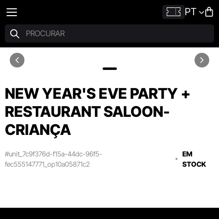
PT
NEW YEAR'S EVE PARTY +
RESTAURANT SALOON-
CRIANÇA
#unit_7c9f376d-f15a-44dc-96f5-
EM
fec555147771_op10a05871c2
STOCK