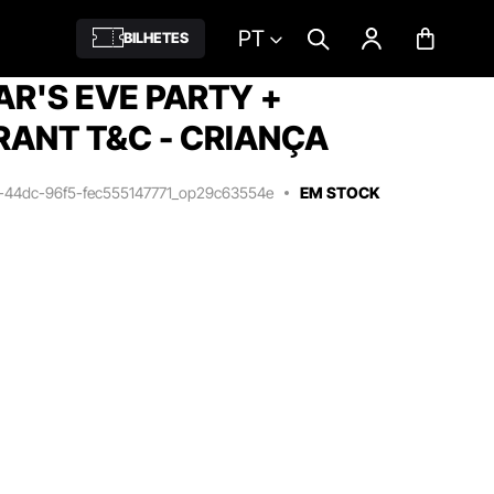
PT
BILHETES
R'S EVE PARTY +
ANT T&C - CRIANÇA
a-44dc-96f5-fec555147771_op29c63554e
EM STOCK