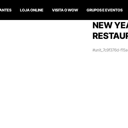
ANTES
LOJA ONLINE
VISITA O WOW
GRUPOS E EVENTOS
NEW YEA
RESTAUR
#unit_7c9f376d-f15