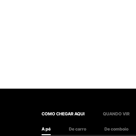
COMO CHEGAR AQUI
QUANDO VIR
A pé
De carro
De comboio