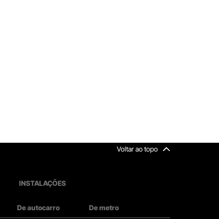
Voltar ao topo
INSTALAÇÕES
De autocarro
De metro