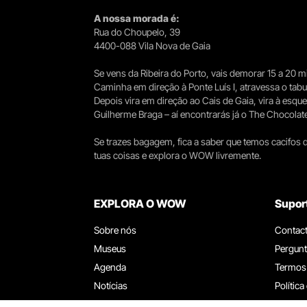
A nossa morada é:
Rua do Choupelo, 39
4400-088 Vila Nova de Gaia
Se vens da Ribeira do Porto, vais demorar 15 a 20
Caminha em direção à Ponte Luís I, atravessa o tabule
Depois vira em direção ao Cais de Gaia, vira à esqu
Guilherme Braga – aí encontrarás já o The Chocolat
Se trazes bagagem, fica a saber que temos cacifos d
tuas coisas e explora o WOW livremente.
EXPLORA O WOW
Supor
Sobre nós
Contac
Museus
Pergunt
Agenda
Termos
Notícias
Política
Restaurantes
Trabal