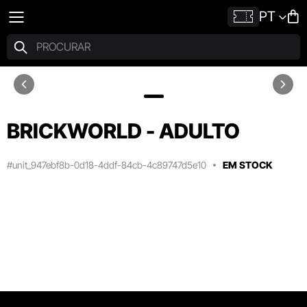
PT
BRICKWORLD - ADULTO
#unit_947ebf8b-0d18-4ddf-84cb-4c89747d5e10
EM STOCK