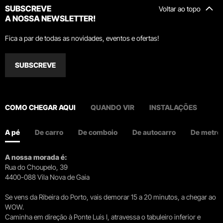
SUBSCREVE
Voltar ao topo
A NOSSA NEWSLETTER!
Fica a par de todas as novidades, eventos e ofertas!
SUBSCREVE
COMO CHEGAR AQUI
QUANDO VIR
INSTALAÇÕES
A pé
De carro
De comboio
De autocarro
De metro
A nossa morada é:
Rua do Choupelo, 39
4400-088 Vila Nova de Gaia
Se vens da Ribeira do Porto, vais demorar 15 a 20 minutos, a chegar ao
WOW.
Caminha em direção à Ponte Luís I, atravessa o tabuleiro inferior e