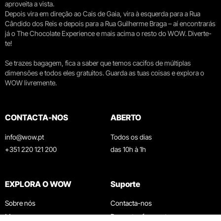
aproveita a vista.
Depois vira em direção ao Cais de Gaia, vira à esquerda para a Rua
Cândido dos Reis e depois para a Rua Guilherme Braga – aí encontrarás
já o The Chocolate Experience e mais acima o resto do WOW. Diverte-
te!
Se trazes bagagem, fica a saber que temos cacifos de múltiplas
dimensões e todos eles gratuitos. Guarda as tuas coisas e explora o
WOW livremente.
CONTACTA-NOS
ABERTO
info@wow.pt
Todos os dias
+351 220 121 200
das 10h à 1h
EXPLORA O WOW
Suporte
Sobre nós
Contacta-nos
Museus
Perguntas frequentes