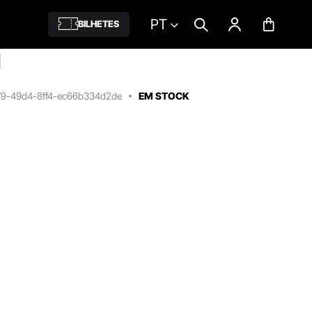
PT
BILHETES
1
79-49d4-8ff4-ec66b334d2de
EM STOCK