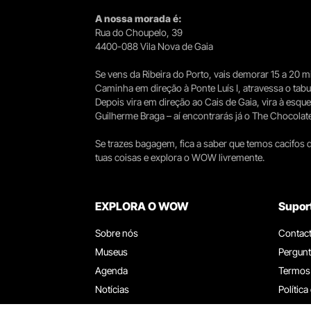
A nossa morada é:
Rua do Choupelo, 39
4400-088 Vila Nova de Gaia
Se vens da Ribeira do Porto, vais demorar 15 a 20
Caminha em direção à Ponte Luís I, atravessa o tabule
Depois vira em direção ao Cais de Gaia, vira à esqu
Guilherme Braga – aí encontrarás já o The Chocolat
Se trazes bagagem, fica a saber que temos cacifos d
tuas coisas e explora o WOW livremente.
EXPLORA O WOW
Supor
Sobre nós
Contac
Museus
Pergunt
Agenda
Termos
Notícias
Política
Restaurantes
Trabal