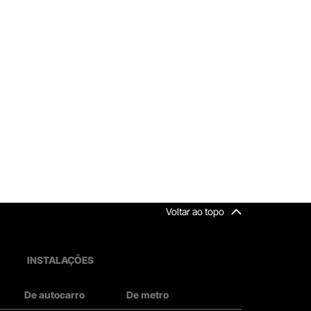
Voltar ao topo
INSTALAÇÕES
De autocarro
De metro