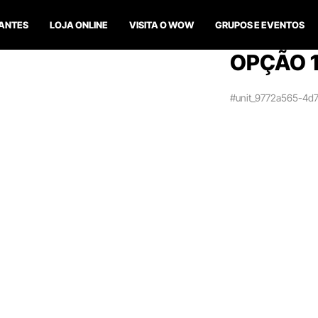
ANTES
LOJA ONLINE
VISITA O WOW
GRUPOS E EVENTOS
OPÇÃO 
#unit_9772a565-4d