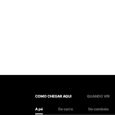
COMO CHEGAR AQUI
QUANDO VIR
A pé
De carro
De comboio