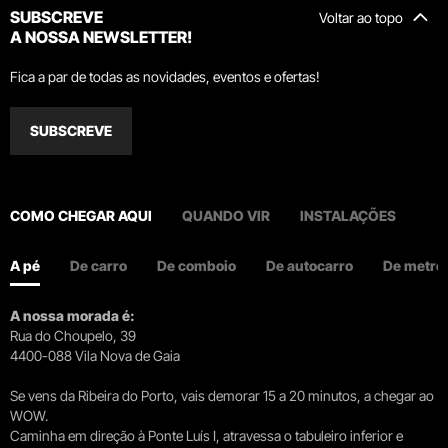
SUBSCREVE
Voltar ao topo
A NOSSA NEWSLETTER!
Fica a par de todas as novidades, eventos e ofertas!
SUBSCREVE
COMO CHEGAR AQUI
QUANDO VIR
INSTALAÇÕES
A pé
De carro
De comboio
De autocarro
De metro
A nossa morada é:
Rua do Choupelo, 39
4400-088 Vila Nova de Gaia
Se vens da Ribeira do Porto, vais demorar 15 a 20 minutos, a chegar ao
WOW.
Caminha em direção à Ponte Luís I, atravessa o tabuleiro inferior e