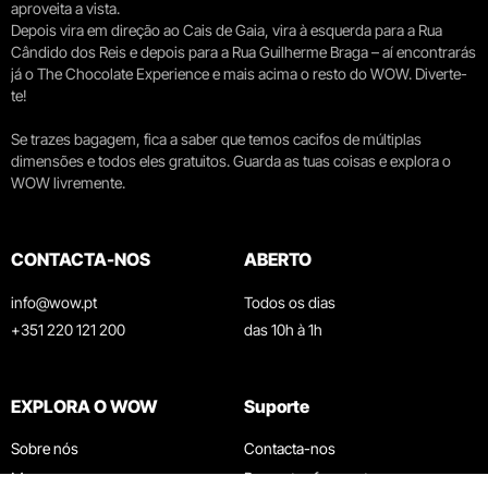
aproveita a vista.
Depois vira em direção ao Cais de Gaia, vira à esquerda para a Rua
Cândido dos Reis e depois para a Rua Guilherme Braga – aí encontrarás
já o The Chocolate Experience e mais acima o resto do WOW. Diverte-
te!
Se trazes bagagem, fica a saber que temos cacifos de múltiplas
dimensões e todos eles gratuitos. Guarda as tuas coisas e explora o
WOW livremente.
CONTACTA-NOS
ABERTO
info@wow.pt
Todos os dias
+351 220 121 200
das 10h à 1h
EXPLORA O WOW
Suporte
Sobre nós
Contacta-nos
Museus
Perguntas frequentes