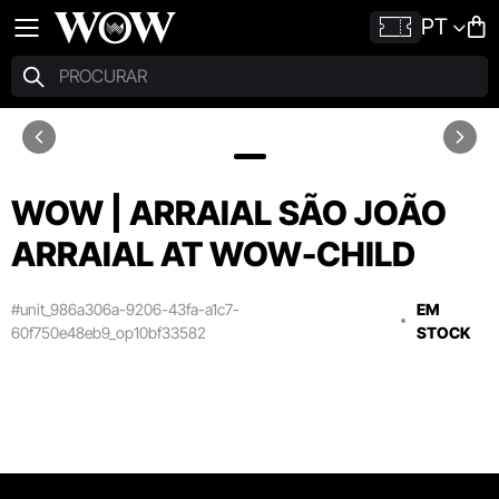
PT
WOW | ARRAIAL SÃO JOÃO
ARRAIAL AT WOW-CHILD
#unit_986a306a-9206-43fa-a1c7-
EM
60f750e48eb9_op10bf33582
STOCK