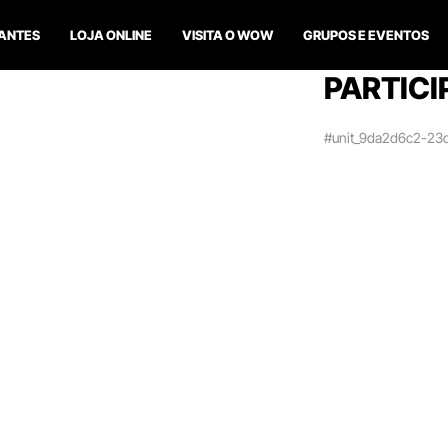
ANTES
LOJA ONLINE
VISITA O WOW
GRUPOS E EVENTOS
PARTICI
#unit_9da2d6c2-23