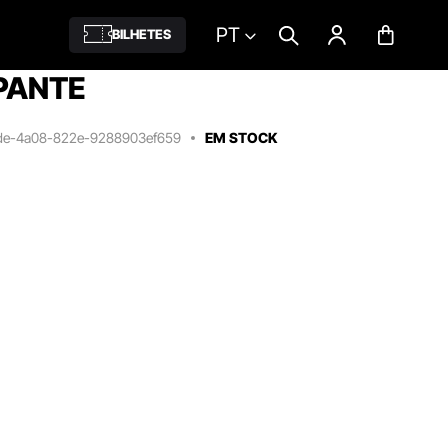
PT
BILHETES
PANTE
de-4a08-822e-9288903ef659
EM STOCK