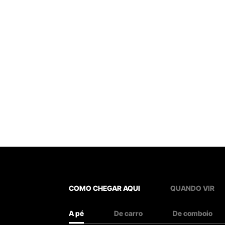
COMO CHEGAR AQUI
QUANDO VIR
A pé
De carro
De comboio