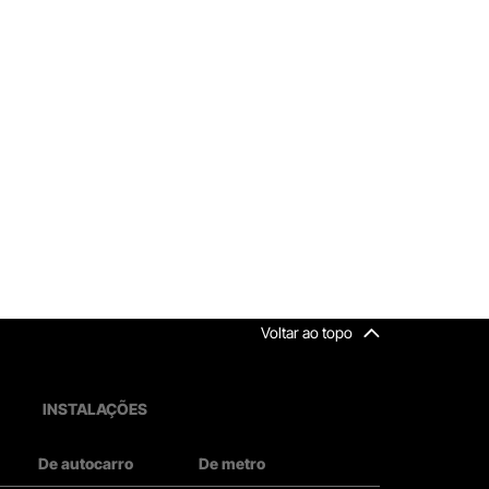
Voltar ao topo
INSTALAÇÕES
De autocarro
De metro