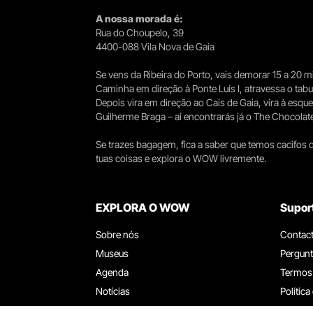
A nossa morada é:
Rua do Choupelo, 39
4400-088 Vila Nova de Gaia
Se vens da Ribeira do Porto, vais demorar 15 a 20
Caminha em direção à Ponte Luís I, atravessa o tabule
Depois vira em direção ao Cais de Gaia, vira à esqu
Guilherme Braga – aí encontrarás já o The Chocolat
Se trazes bagagem, fica a saber que temos cacifos d
tuas coisas e explora o WOW livremente.
EXPLORA O WOW
Supor
Sobre nós
Contac
Museus
Pergunt
Agenda
Termos
Notícias
Política
Restaurantes
Trabal