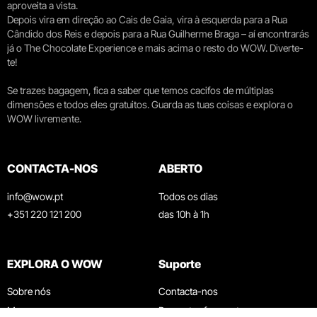
aproveita a vista.
Depois vira em direção ao Cais de Gaia, vira à esquerda para a Rua
Cândido dos Reis e depois para a Rua Guilherme Braga – aí encontrarás
já o The Chocolate Experience e mais acima o resto do WOW. Diverte-
te!
Se trazes bagagem, fica a saber que temos cacifos de múltiplas
dimensões e todos eles gratuitos. Guarda as tuas coisas e explora o
WOW livremente.
CONTACTA-NOS
ABERTO
info@wow.pt
Todos os dias
+351 220 121 200
das 10h à 1h
EXPLORA O WOW
Suporte
Sobre nós
Contacta-nos
Museus
Perguntas frequentes