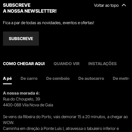
SUBSCREVE
Voltar ao topo
A NOSSA NEWSLETTER!
Fica a par de todas as novidades, eventos e ofertas!
SUBSCREVE
COMO CHEGAR AQUI
QUANDO VIR
INSTALAÇÕES
A pé
De carro
De comboio
De autocarro
De metro
A nossa morada é:
Rua do Choupelo, 39
4400-088 Vila Nova de Gaia
Se vens da Ribeira do Porto, vais demorar 15 a 20 minutos, a chegar ao
WOW.
Caminha em direção à Ponte Luís I, atravessa o tabuleiro inferior e