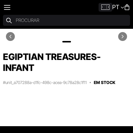
PT
EGIPTIAN TREASURES-
INFANT
#unit_a707288a-d1fc-498c-acea-9c78a28c1f11
EM STOCK