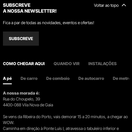
SUBSCREVE
Voltar ao topo
A NOSSA NEWSLETTER!
Fica a par de todas as novidades, eventos e ofertas!
SUBSCREVE
COMO CHEGAR AQUI
QUANDO VIR
INSTALAÇÕES
A pé
De carro
De comboio
De autocarro
De metro
A nossa morada é:
Rua do Choupelo, 39
4400-088 Vila Nova de Gaia
Se vens da Ribeira do Porto, vais demorar 15 a 20 minutos, a chegar ao
WOW.
Caminha em direção à Ponte Luís I, atravessa o tabuleiro inferior e