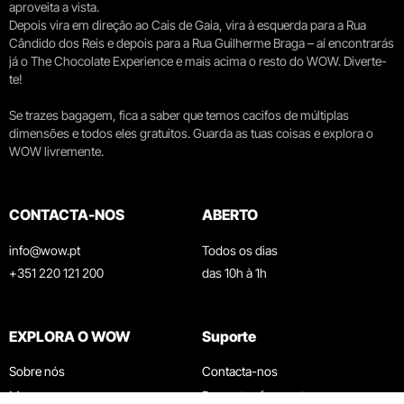
aproveita a vista.
Depois vira em direção ao Cais de Gaia, vira à esquerda para a Rua
Cândido dos Reis e depois para a Rua Guilherme Braga – aí encontrarás
já o The Chocolate Experience e mais acima o resto do WOW. Diverte-
te!
Se trazes bagagem, fica a saber que temos cacifos de múltiplas
dimensões e todos eles gratuitos. Guarda as tuas coisas e explora o
WOW livremente.
CONTACTA-NOS
ABERTO
info@wow.pt
Todos os dias
+351 220 121 200
das 10h à 1h
EXPLORA O WOW
Suporte
Sobre nós
Contacta-nos
Museus
Perguntas frequentes