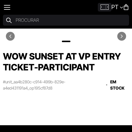
PT
WOW SUNSET AT VP ENTRY
TICKET-PARTICIPANT
#unit_aa4b280c-c914-499b-829e-
EM
a4ed431191a4_op195cf87d8
STOCK