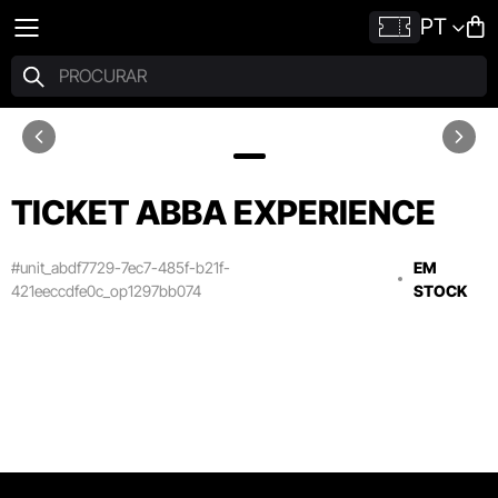
PT
TICKET ABBA EXPERIENCE
#unit_abdf7729-7ec7-485f-b21f-
EM
421eeccdfe0c_op1297bb074
STOCK