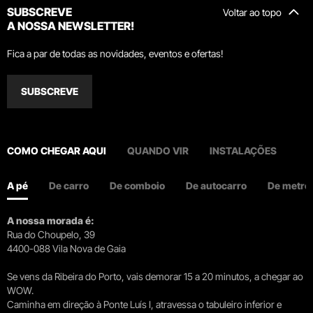
SUBSCREVE
Voltar ao topo
A NOSSA NEWSLETTER!
Fica a par de todas as novidades, eventos e ofertas!
SUBSCREVE
COMO CHEGAR AQUI
QUANDO VIR
INSTALAÇÕES
A pé
De carro
De comboio
De autocarro
De metro
A nossa morada é:
Rua do Choupelo, 39
4400-088 Vila Nova de Gaia
Se vens da Ribeira do Porto, vais demorar 15 a 20 minutos, a chegar ao
WOW.
Caminha em direção à Ponte Luís I, atravessa o tabuleiro inferior e