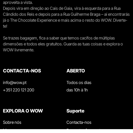
aproveita a vista.
Depois vira em direção ao Cais de Gaia, vira à esquerda para a Rua
Cândido dos Reis e depois para a Rua Guilherme Braga – aí encontrarás
já o The Chocolate Experience e mais acima o resto do WOW. Diverte-
te!
Se trazes bagagem, fica a saber que temos cacifos de múltiplas
dimensões e todos eles gratuitos. Guarda as tuas coisas e explora o
WOW livremente.
CONTACTA-NOS
ABERTO
info@wow.pt
Todos os dias
+351 220 121 200
das 10h à 1h
EXPLORA O WOW
Suporte
Sobre nós
Contacta-nos
Museus
Perguntas frequentes