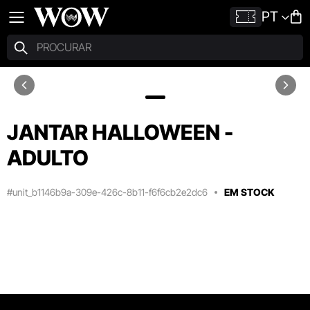
PT
JANTAR HALLOWEEN -
ADULTO
#unit_b1146b9a-309e-426c-8b11-f6f6cb2e2dc6
EM STOCK