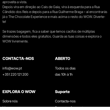
aproveita a vista.
Depois vira em direção ao Cais de Gaia, vira à esquerda para a Rua
Cândido dos Reis e depois para a Rua Guilherme Braga – aí encontrarás
já o The Chocolate Experience e mais acima o resto do WOW. Diverte-
te!
Se trazes bagagem, fica a saber que temos cacifos de múltiplas
dimensões e todos eles gratuitos. Guarda as tuas coisas e explora o
WOW livremente.
CONTACTA-NOS
ABERTO
info@wow.pt
Todos os dias
+351 220 121 200
das 10h à 1h
EXPLORA O WOW
Suporte
Sobre nós
Contacta-nos
Museus
Perguntas frequentes