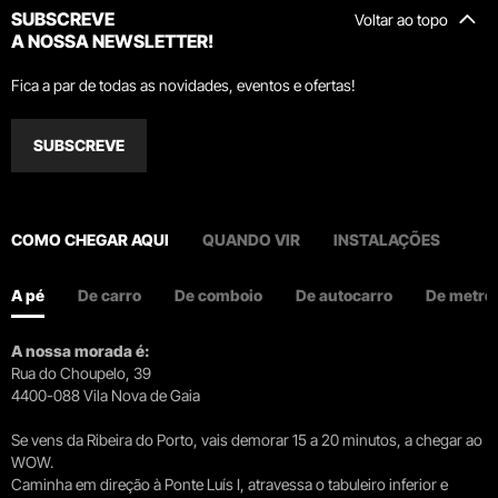
SUBSCREVE
Voltar ao topo
A NOSSA NEWSLETTER!
Fica a par de todas as novidades, eventos e ofertas!
SUBSCREVE
COMO CHEGAR AQUI
QUANDO VIR
INSTALAÇÕES
A pé
De carro
De comboio
De autocarro
De metro
A nossa morada é:
Rua do Choupelo, 39
4400-088 Vila Nova de Gaia
Se vens da Ribeira do Porto, vais demorar 15 a 20 minutos, a chegar ao
WOW.
Caminha em direção à Ponte Luís I, atravessa o tabuleiro inferior e