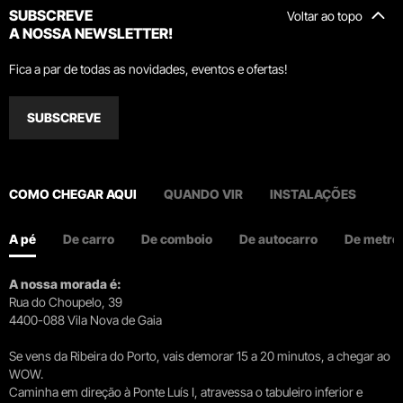
SUBSCREVE
Voltar ao topo
A NOSSA NEWSLETTER!
Fica a par de todas as novidades, eventos e ofertas!
SUBSCREVE
COMO CHEGAR AQUI
QUANDO VIR
INSTALAÇÕES
A pé
De carro
De comboio
De autocarro
De metro
A nossa morada é:
Rua do Choupelo, 39
4400-088 Vila Nova de Gaia
Se vens da Ribeira do Porto, vais demorar 15 a 20 minutos, a chegar ao
WOW.
Caminha em direção à Ponte Luís I, atravessa o tabuleiro inferior e