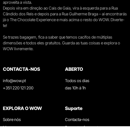
aproveita a vista.
Depois vira em direção ao Cais de Gaia, vira à esquerda para a Rua
Cândido dos Reis e depois para a Rua Guilherme Braga – aí encontrarás
já o The Chocolate Experience e mais acima o resto do WOW. Diverte-
te!
Se trazes bagagem, fica a saber que temos cacifos de múltiplas
dimensões e todos eles gratuitos. Guarda as tuas coisas e explora o
WOW livremente.
CONTACTA-NOS
ABERTO
info@wow.pt
Todos os dias
+351 220 121 200
das 10h à 1h
EXPLORA O WOW
Suporte
Sobre nós
Contacta-nos
Museus
Perguntas frequentes