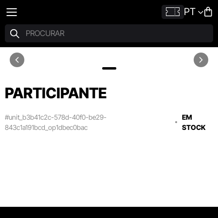
PT
PARTICIPANTE
#unit_b3b41c2c-578d-40f0-be29-
EM
843c1a191bcd_op1dbec0bac
STOCK