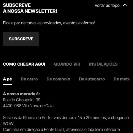
SUBSCREVE
Voltar ao topo
A NOSSA NEWSLETTER!
Fica a par de todas as novidades, eventos e ofertas!
SUBSCREVE
COMO CHEGAR AQUI
QUANDO VIR
INSTALAÇÕES
A pé
De carro
De comboio
De autocarro
De metro
A nossa morada é:
Rua do Choupelo, 39
4400-088 Vila Nova de Gaia
Se vens da Ribeira do Porto, vais demorar 15 a 20 minutos, a chegar ao
WOW.
Caminha em direção à Ponte Luís I, atravessa o tabuleiro inferior e