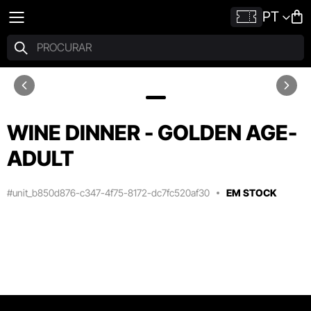
PT
WINE DINNER - GOLDEN AGE-
ADULT
#unit_b850d876-c347-4f75-8172-dc7fc520af30
EM STOCK