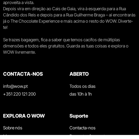
aproveita a vista.
Depois vira em direção ao Cais de Gaia, vira à esquerda para a Rua
Cândido dos Reis e depois para a Rua Guilherme Braga – aí encontrarás
já o The Chocolate Experience e mais acima o resto do WOW. Diverte-
te!
Se trazes bagagem, fica a saber que temos cacifos de múltiplas
dimensões e todos eles gratuitos. Guarda as tuas coisas e explora o
WOW livremente.
CONTACTA-NOS
ABERTO
info@wow.pt
Todos os dias
+351 220 121 200
das 10h à 1h
EXPLORA O WOW
Suporte
Sobre nós
Contacta-nos
Museus
Perguntas frequentes