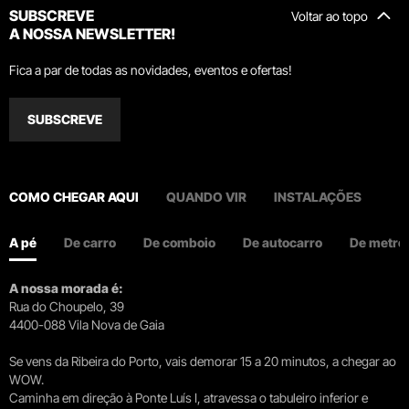
SUBSCREVE
Voltar ao topo
A NOSSA NEWSLETTER!
Fica a par de todas as novidades, eventos e ofertas!
SUBSCREVE
COMO CHEGAR AQUI
QUANDO VIR
INSTALAÇÕES
A pé
De carro
De comboio
De autocarro
De metro
A nossa morada é:
Rua do Choupelo, 39
4400-088 Vila Nova de Gaia
Se vens da Ribeira do Porto, vais demorar 15 a 20 minutos, a chegar ao
WOW.
Caminha em direção à Ponte Luís I, atravessa o tabuleiro inferior e