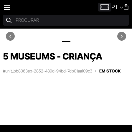
PT
5 MUSEUMS - CRIANÇA
#unit_bb8063eb-2852-489d-94bd-7db01aa109c3
EM STOCK