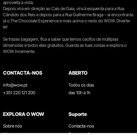
aproveita a vista.
Depois vira em direção ao Cais de Gaia, vira à esquerda para a Rua
Cândido dos Reis e depois para a Rua Guilherme Braga – aí encontrarás
já o The Chocolate Experience e mais acima o resto do WOW. Diverte-
te!
Se trazes bagagem, fica a saber que temos cacifos de múltiplas
dimensões e todos eles gratuitos. Guarda as tuas coisas e explora o
WOW livremente.
CONTACTA-NOS
ABERTO
info@wow.pt
Todos os dias
+351 220 121 200
das 10h à 1h
EXPLORA O WOW
Suporte
Sobre nós
Contacta-nos
Museus
Perguntas frequentes