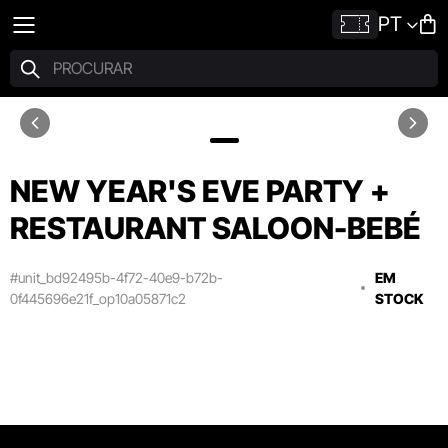
PT
NEW YEAR'S EVE PARTY +
RESTAURANT SALOON-BEBÉ
#unit_bd92495b-4f72-40e9-b72b-
EM
0f445696e21f_op10a05871c2
STOCK