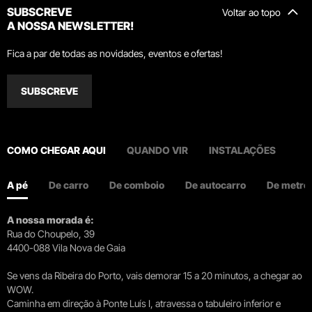
SUBSCREVE
Voltar ao topo
A NOSSA NEWSLETTER!
Fica a par de todas as novidades, eventos e ofertas!
SUBSCREVE
COMO CHEGAR AQUI
QUANDO VIR
INSTALAÇÕES
A pé
De carro
De comboio
De autocarro
De metro
A nossa morada é:
Rua do Choupelo, 39
4400-088 Vila Nova de Gaia
Se vens da Ribeira do Porto, vais demorar 15 a 20 minutos, a chegar ao
WOW.
Caminha em direção à Ponte Luís I, atravessa o tabuleiro inferior e