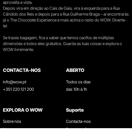
aproveita a vista.
Depois vira em direção ao Cais de Gaia, vira à esquerda para a Rua
Cândido dos Reis e depois para a Rua Guilherme Braga – aí encontrarás
já o The Chocolate Experience e mais acima o resto do WOW. Diverte-
te!
Se trazes bagagem, fica a saber que temos cacifos de múltiplas
dimensões e todos eles gratuitos. Guarda as tuas coisas e explora o
WOW livremente.
CONTACTA-NOS
ABERTO
info@wow.pt
Todos os dias
+351 220 121 200
das 10h à 1h
EXPLORA O WOW
Suporte
Sobre nós
Contacta-nos
Museus
Perguntas frequentes