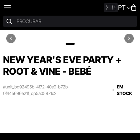
PT
NEW YEAR'S EVE PARTY +
ROOT & VINE - BEBÉ
#unit_bd92495b-4f72-40e9-b72b-
EM
0f445696e21f_op5a05871c2
STOCK