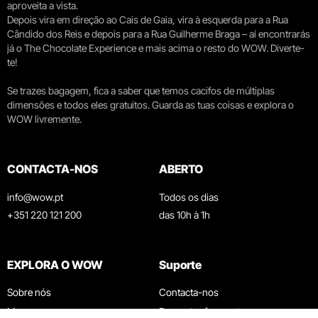
aproveita a vista.
Depois vira em direção ao Cais de Gaia, vira à esquerda para a Rua
Cândido dos Reis e depois para a Rua Guilherme Braga – aí encontrarás
já o The Chocolate Experience e mais acima o resto do WOW. Diverte-
te!
Se trazes bagagem, fica a saber que temos cacifos de múltiplas
dimensões e todos eles gratuitos. Guarda as tuas coisas e explora o
WOW livremente.
CONTACTA-NOS
ABERTO
info@wow.pt
Todos os dias
+351 220 121 200
das 10h à 1h
EXPLORA O WOW
Suporte
Sobre nós
Contacta-nos
Museus
Perguntas frequentes