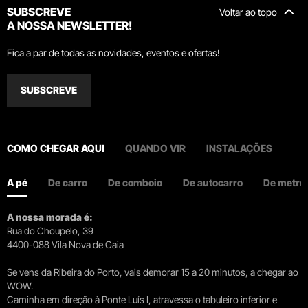
SUBSCREVE
Voltar ao topo
A NOSSA NEWSLETTER!
Fica a par de todas as novidades, eventos e ofertas!
SUBSCREVE
COMO CHEGAR AQUI
QUANDO VIR
INSTALAÇÕES
A pé
De carro
De comboio
De autocarro
De metro
A nossa morada é:
Rua do Choupelo, 39
4400-088 Vila Nova de Gaia
Se vens da Ribeira do Porto, vais demorar 15 a 20 minutos, a chegar ao
WOW.
Caminha em direção à Ponte Luís I, atravessa o tabuleiro inferior e