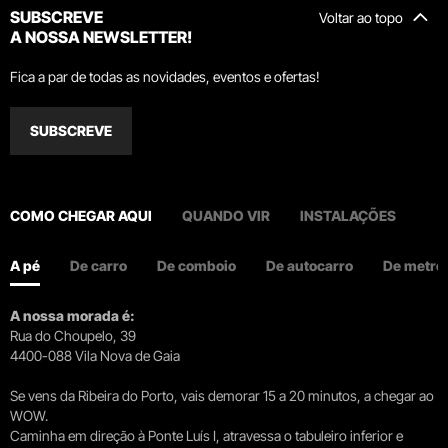
SUBSCREVE
Voltar ao topo
A NOSSA NEWSLETTER!
Fica a par de todas as novidades, eventos e ofertas!
SUBSCREVE
COMO CHEGAR AQUI
QUANDO VIR
INSTALAÇÕES
A pé
De carro
De comboio
De autocarro
De metro
A nossa morada é:
Rua do Choupelo, 39
4400-088 Vila Nova de Gaia
Se vens da Ribeira do Porto, vais demorar 15 a 20 minutos, a chegar ao
WOW.
Caminha em direção à Ponte Luís I, atravessa o tabuleiro inferior e