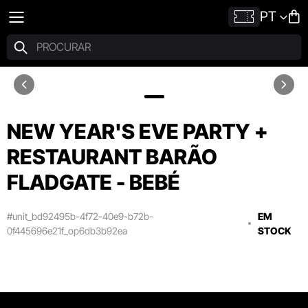
PT
NEW YEAR'S EVE PARTY +
RESTAURANT BARÃO
FLADGATE - BEBÉ
#unit_bd92495b-4f72-40e9-b72b-
EM
0f445696e21f_op6db3b92ea
STOCK