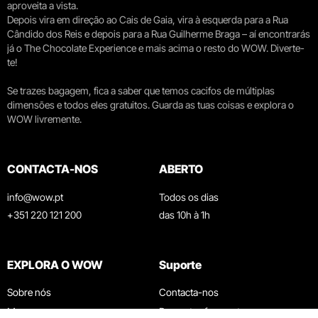
aproveita a vista.
Depois vira em direção ao Cais de Gaia, vira à esquerda para a Rua
Cândido dos Reis e depois para a Rua Guilherme Braga – aí encontrarás
já o The Chocolate Experience e mais acima o resto do WOW. Diverte-
te!
Se trazes bagagem, fica a saber que temos cacifos de múltiplas
dimensões e todos eles gratuitos. Guarda as tuas coisas e explora o
WOW livremente.
CONTACTA-NOS
ABERTO
info@wow.pt
Todos os dias
+351 220 121 200
das 10h à 1h
EXPLORA O WOW
Suporte
Sobre nós
Contacta-nos
Museus
Perguntas frequentes