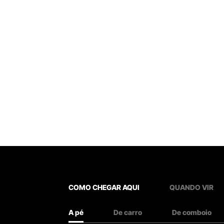
COMO CHEGAR AQUI
QUANDO VIR
A pé
De carro
De comboio