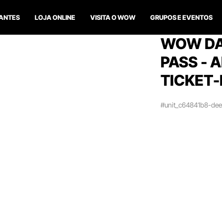
ANTES
LOJA ONLINE
VISITA O WOW
GRUPOS E EVENTOS
WOW DA
PASS - 
TICKET-
#unit_c64841b8-de