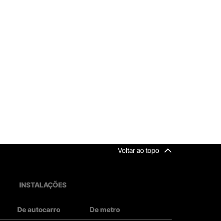
Voltar ao topo
INSTALAÇÕES
De autocarro
De metro