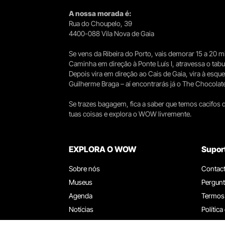
A nossa morada é:
Rua do Choupelo, 39
4400-088 Vila Nova de Gaia
Se vens da Ribeira do Porto, vais demorar 15 a 20
Caminha em direção à Ponte Luís I, atravessa o tabule
Depois vira em direção ao Cais de Gaia, vira à esqu
Guilherme Braga – aí encontrarás já o The Chocolat
Se trazes bagagem, fica a saber que temos cacifos d
tuas coisas e explora o WOW livremente.
EXPLORA O WOW
Supor
Sobre nós
Contac
Museus
Pergunt
Agenda
Termos
Notícias
Política
Restaurantes
Trabal