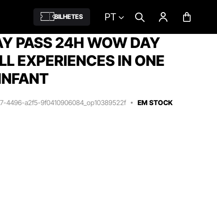
PT
BILHETES
Y PASS 24H WOW DAY
ALL EXPERIENCES IN ONE
INFANT
e7-4496-a2f5-9f0410906084_op10389522f
EM STOCK