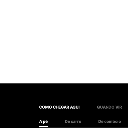
COMO CHEGAR AQUI
QUANDO VIR
A pé
De carro
De comboio