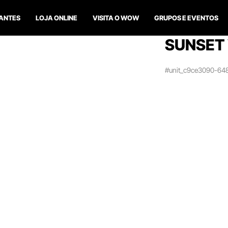
ANTES
LOJA ONLINE
VISITA O WOW
GRUPOS E EVENTOS
SUNSET 
#unit_c9ce3090-64