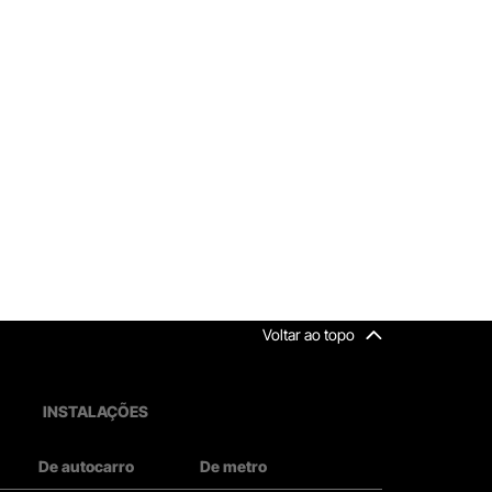
Voltar ao topo
INSTALAÇÕES
De autocarro
De metro