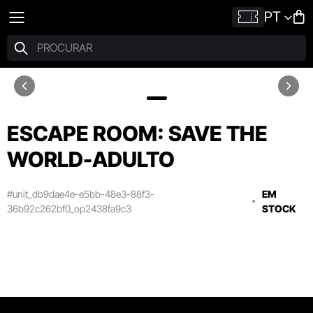
PT
ESCAPE ROOM: SAVE THE
WORLD-ADULTO
#unit_db9dae4e-e5bb-48e3-88f3-
EM
36b92c262bf0_op2438fa9c3
STOCK