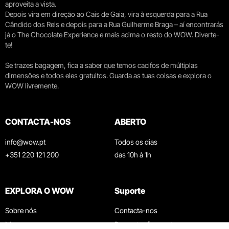
aproveita a vista.
Depois vira em direção ao Cais de Gaia, vira à esquerda para a Rua
Cândido dos Reis e depois para a Rua Guilherme Braga – aí encontrarás
já o The Chocolate Experience e mais acima o resto do WOW. Diverte-
te!
Se trazes bagagem, fica a saber que temos cacifos de múltiplas
dimensões e todos eles gratuitos. Guarda as tuas coisas e explora o
WOW livremente.
CONTACTA-NOS
ABERTO
info@wow.pt
Todos os dias
+351 220 121 200
das 10h à 1h
EXPLORA O WOW
Suporte
Sobre nós
Contacta-nos
Museus
Perguntas frequentes