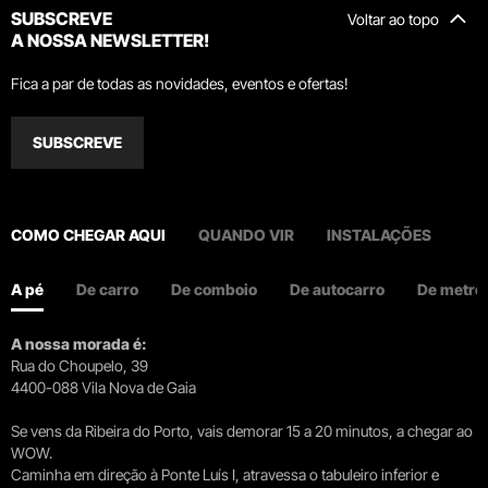
SUBSCREVE
Voltar ao topo
A NOSSA NEWSLETTER!
Fica a par de todas as novidades, eventos e ofertas!
SUBSCREVE
COMO CHEGAR AQUI
QUANDO VIR
INSTALAÇÕES
A pé
De carro
De comboio
De autocarro
De metro
A nossa morada é:
Rua do Choupelo, 39
4400-088 Vila Nova de Gaia
Se vens da Ribeira do Porto, vais demorar 15 a 20 minutos, a chegar ao
WOW.
Caminha em direção à Ponte Luís I, atravessa o tabuleiro inferior e