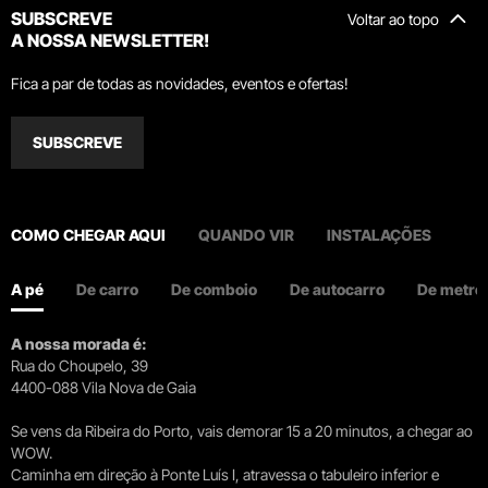
SUBSCREVE
Voltar ao topo
A NOSSA NEWSLETTER!
Fica a par de todas as novidades, eventos e ofertas!
SUBSCREVE
COMO CHEGAR AQUI
QUANDO VIR
INSTALAÇÕES
A pé
De carro
De comboio
De autocarro
De metro
A nossa morada é:
Rua do Choupelo, 39
4400-088 Vila Nova de Gaia
Se vens da Ribeira do Porto, vais demorar 15 a 20 minutos, a chegar ao
WOW.
Caminha em direção à Ponte Luís I, atravessa o tabuleiro inferior e