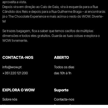
aproveita a vista.
Depois vira em direção ao Cais de Gaia, vira à esquerda para a Rua
Cândido dos Reis e depois para a Rua Guilherme Braga – aí encontrarás
já o The Chocolate Experience e mais acima o resto do WOW. Diverte-
te!
Se trazes bagagem, fica a saber que temos cacifos de múltiplas
dimensões e todos eles gratuitos. Guarda as tuas coisas e explora o
WOW livremente.
CONTACTA-NOS
ABERTO
info@wow.pt
Todos os dias
+351 220 121 200
das 10h à 1h
EXPLORA O WOW
Suporte
Sobre nós
Contacta-nos
Museus
Perguntas frequentes