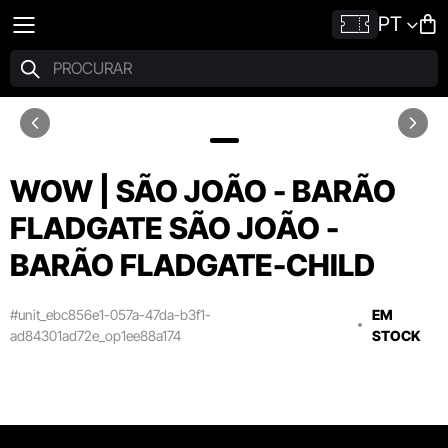
PT
WOW | SÃO JOÃO - BARÃO
FLADGATE SÃO JOÃO -
BARÃO FLADGATE-CHILD
#unit_ebc856e1-057a-47da-b3f1-
EM
ad84301ad72e_op1ee88a174
STOCK