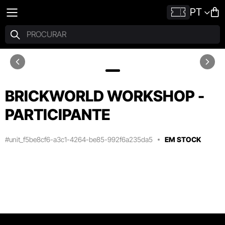
PT
BRICKWORLD WORKSHOP -
PARTICIPANTE
#unit_f5be8cf6-a3c1-4264-be85-992f6a235da5
EM STOCK