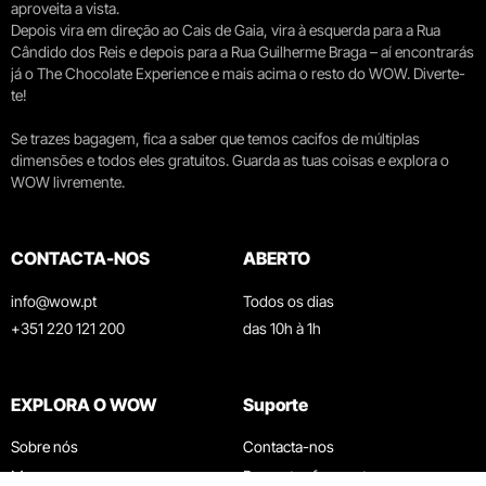
aproveita a vista.
Depois vira em direção ao Cais de Gaia, vira à esquerda para a Rua
Cândido dos Reis e depois para a Rua Guilherme Braga – aí encontrarás
já o The Chocolate Experience e mais acima o resto do WOW. Diverte-
te!
Se trazes bagagem, fica a saber que temos cacifos de múltiplas
dimensões e todos eles gratuitos. Guarda as tuas coisas e explora o
WOW livremente.
CONTACTA-NOS
ABERTO
info@wow.pt
Todos os dias
+351 220 121 200
das 10h à 1h
EXPLORA O WOW
Suporte
Sobre nós
Contacta-nos
Museus
Perguntas frequentes