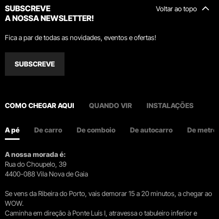
SUBSCREVE
Voltar ao topo
A NOSSA NEWSLETTER!
Fica a par de todas as novidades, eventos e ofertas!
SUBSCREVE
COMO CHEGAR AQUI
QUANDO VIR
INSTALAÇÕES
A pé
De carro
De comboio
De autocarro
De metro
A nossa morada é:
Rua do Choupelo, 39
4400-088 Vila Nova de Gaia
Se vens da Ribeira do Porto, vais demorar 15 a 20 minutos, a chegar ao
WOW.
Caminha em direção à Ponte Luís I, atravessa o tabuleiro inferior e