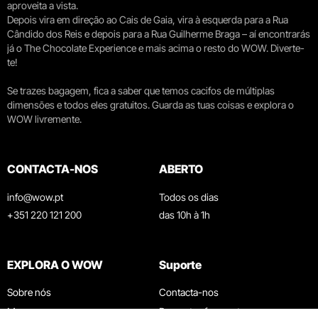
aproveita a vista.
Depois vira em direção ao Cais de Gaia, vira à esquerda para a Rua
Cândido dos Reis e depois para a Rua Guilherme Braga – aí encontrarás
já o The Chocolate Experience e mais acima o resto do WOW. Diverte-
te!
Se trazes bagagem, fica a saber que temos cacifos de múltiplas
dimensões e todos eles gratuitos. Guarda as tuas coisas e explora o
WOW livremente.
CONTACTA-NOS
ABERTO
info@wow.pt
Todos os dias
+351 220 121 200
das 10h à 1h
EXPLORA O WOW
Suporte
Sobre nós
Contacta-nos
Museus
Perguntas frequentes