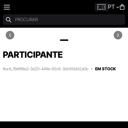
PT
PARTICIPANTE
#unit_f9ef98e2-3d20-449e-85c6-3bb5fddd2a0b
EM STOCK