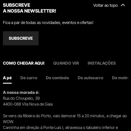
SUBSCREVE
Voltar ao topo
A NOSSA NEWSLETTER!
Fica a par de todas as novidades, eventos e ofertas!
SUBSCREVE
COMO CHEGAR AQUI
QUANDO VIR
INSTALAÇÕES
A pé
De carro
De comboio
De autocarro
De metro
A nossa morada é:
Rua do Choupelo, 39
4400-088 Vila Nova de Gaia
Se vens da Ribeira do Porto, vais demorar 15 a 20 minutos, a chegar ao
WOW.
Caminha em direção à Ponte Luís I, atravessa o tabuleiro inferior e