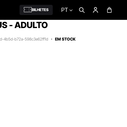
PT
BILHETES
S - ADULTO
6d-4b5d-b72a-598c3e62ff1d
EM STOCK