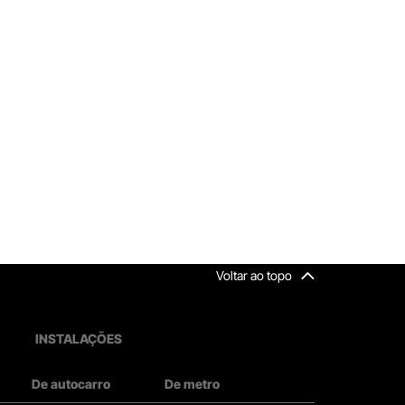
Voltar ao topo
INSTALAÇÕES
De autocarro
De metro