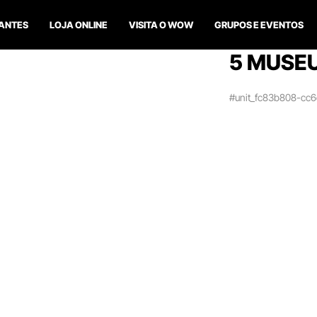
ANTES
LOJA ONLINE
VISITA O WOW
GRUPOS E EVENTOS
5 MUSEU
#unit_fc83b808-cc