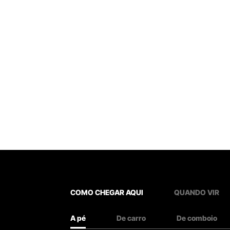
COMO CHEGAR AQUI
QUANDO VIR
A pé
De carro
De comboio