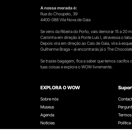
A nossa morada é:
Rua do Choupelo, 39
4400-088 Vila Nova de Gaia
Se vens da Ribeira do Porto, vais demorar 15 a 20
Caminha em direção à Ponte Luís I, atravessa o tabule
Depois vira em direção ao Cais de Gaia, vira à esqu
Guilherme Braga – aí encontrarás já o The Chocolat
Se trazes bagagem, fica a saber que temos cacifos d
tuas coisas e explora o WOW livremente.
EXPLORA O WOW
Supor
Sobre nós
Contac
Museus
Pergunt
Agenda
Termos
Notícias
Política
Restaurantes
Trabal