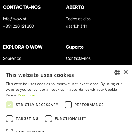
CONTACTA-NOS
ABERTO
info@wow.pt
Todos os dias
+351 220 121 200
das 10h à 1h
EXPLORA O WOW
Suporte
Sobre nós
Contacta-nos
Museus
Perguntas frequentes
×
This website uses cookies
Agenda
Termos e Condições
Notícias
Política de privacidade e cookies
This website uses cookies to improve user experience. By using our
ENGLISH
website you consent to all cookies in accordance with our Cookie
Restaurantes
Trabalha connosco
Policy.
Read more
Cartão WOW
Canal de denúncias
PORTUGUESE
STRICTLY NECESSARY
PERFORMANCE
Grupos e Eventos
Livro de reclamações
Serviço Educativo
TARGETING
FUNCTIONALITY