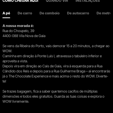
COMO CHEGAR AQUI
QUANDO VIR
INSTALAÇÕES
A pé
De carro
De comboio
De autocarro
De metro
A nossa morada é:
Rua do Choupelo, 39
4400-088 Vila Nova de Gaia
Se vens da Ribeira do Porto, vais demorar 15 a 20 minutos, a chegar ao
WOW.
Caminha em direção à Ponte Luís I, atravessa o tabuleiro inferior e
aproveita a vista.
Depois vira em direção ao Cais de Gaia, vira à esquerda para a Rua
Cândido dos Reis e depois para a Rua Guilherme Braga – aí encontrarás
já o The Chocolate Experience e mais acima o resto do WOW. Diverte-
te!
Se trazes bagagem, fica a saber que temos cacifos de múltiplas
dimensões e todos eles gratuitos. Guarda as tuas coisas e explora o
WOW livremente.