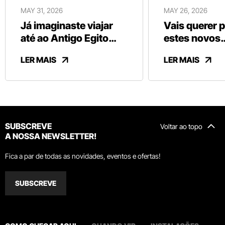
MAY 31, 2026
MAY 26, 2026
Já imaginaste viajar
Vais querer 
até ao Antigo Egito
estes novos
sem sair de Vila Nova
chocolates b
LER MAIS
LER MAIS
de Gaia?
da Vinte Vint
SUBSCREVE
Voltar ao topo
A NOSSA NEWSLETTER!
Fica a par de todas as novidades, eventos e ofertas!
SUBSCREVE