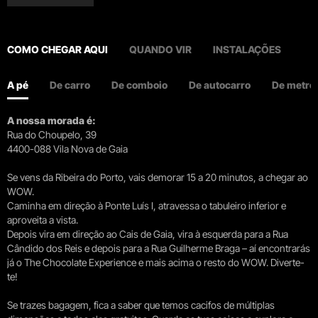
COMO CHEGAR AQUI
QUANDO VIR
INSTALAÇÕES
A pé
De carro
De comboio
De autocarro
De metro
A nossa morada é:
Rua do Choupelo, 39
4400-088 Vila Nova de Gaia
Se vens da Ribeira do Porto, vais demorar 15 a 20 minutos, a chegar ao
WOW.
Caminha em direção à Ponte Luís I, atravessa o tabuleiro inferior e
aproveita a vista.
Depois vira em direção ao Cais de Gaia, vira à esquerda para a Rua
Cândido dos Reis e depois para a Rua Guilherme Braga – aí encontrarás
já o The Chocolate Experience e mais acima o resto do WOW. Diverte-
te!
Se trazes bagagem, fica a saber que temos cacifos de múltiplas