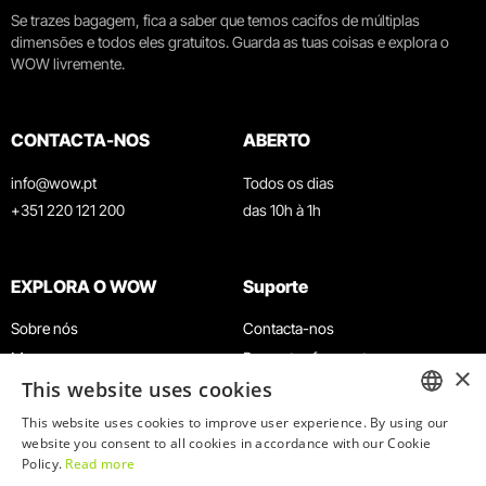
Se trazes bagagem, fica a saber que temos cacifos de múltiplas
dimensões e todos eles gratuitos. Guarda as tuas coisas e explora o
WOW livremente.
CONTACTA-NOS
ABERTO
info@wow.pt
Todos os dias
+351 220 121 200
das 10h à 1h
EXPLORA O WOW
Suporte
Sobre nós
Contacta-nos
Museus
Perguntas frequentes
×
This website uses cookies
Agenda
Termos e Condições
Notícias
Política de privacidade e cookies
This website uses cookies to improve user experience. By using our
ENGLISH
website you consent to all cookies in accordance with our Cookie
Restaurantes
Trabalha connosco
Policy.
Read more
Cartão WOW
Canal de denúncias
PORTUGUESE