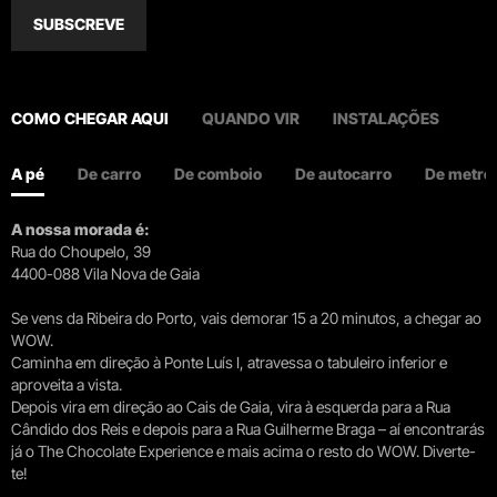
SUBSCREVE
COMO CHEGAR AQUI
QUANDO VIR
INSTALAÇÕES
A pé
De carro
De comboio
De autocarro
De metro
A nossa morada é:
Rua do Choupelo, 39
4400-088 Vila Nova de Gaia
Se vens da Ribeira do Porto, vais demorar 15 a 20 minutos, a chegar ao
WOW.
Caminha em direção à Ponte Luís I, atravessa o tabuleiro inferior e
aproveita a vista.
Depois vira em direção ao Cais de Gaia, vira à esquerda para a Rua
Cândido dos Reis e depois para a Rua Guilherme Braga – aí encontrarás
já o The Chocolate Experience e mais acima o resto do WOW. Diverte-
te!