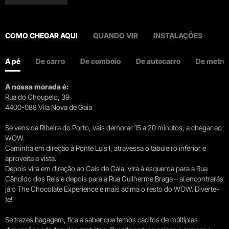
COMO CHEGAR AQUI
QUANDO VIR
INSTALAÇÕES
A pé
De carro
De comboio
De autocarro
De metro
A nossa morada é:
Rua do Choupelo, 39
4400-088 Vila Nova de Gaia
Se vens da Ribeira do Porto, vais demorar 15 a 20 minutos, a chegar ao
WOW.
Caminha em direção à Ponte Luís I, atravessa o tabuleiro inferior e
aproveita a vista.
Depois vira em direção ao Cais de Gaia, vira à esquerda para a Rua
Cândido dos Reis e depois para a Rua Guilherme Braga – aí encontrarás
já o The Chocolate Experience e mais acima o resto do WOW. Diverte-
te!
Se trazes bagagem, fica a saber que temos cacifos de múltiplas