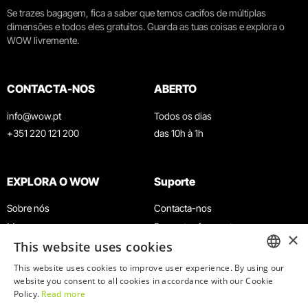
Se trazes bagagem, fica a saber que temos cacifos de múltiplas
dimensões e todos eles gratuitos. Guarda as tuas coisas e explora o
WOW livremente.
CONTACTA-NOS
ABERTO
info@wow.pt
Todos os dias
+351 220 121 200
das 10h à 1h
EXPLORA O WOW
Suporte
Sobre nós
Contacta-nos
Museus
Perguntas frequentes
×
This website uses cookies
Agenda
Termos e Condições
Notícias
Política de privacidade e cookies
This website uses cookies to improve user experience. By using our
ENGLISH
website you consent to all cookies in accordance with our Cookie
Restaurantes
Trabalha connosco
Policy.
Read more
Cartão WOW
Canal de denúncias
PORTUGUESE