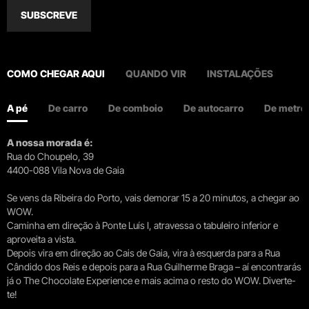
SUBSCREVE
COMO CHEGAR AQUI
QUANDO VIR
INSTALAÇÕES
A pé
De carro
De comboio
De autocarro
De metro
A nossa morada é:
Rua do Choupelo, 39
4400-088 Vila Nova de Gaia
Se vens da Ribeira do Porto, vais demorar 15 a 20 minutos, a chegar ao
WOW.
Caminha em direção à Ponte Luís I, atravessa o tabuleiro inferior e
aproveita a vista.
Depois vira em direção ao Cais de Gaia, vira à esquerda para a Rua
Cândido dos Reis e depois para a Rua Guilherme Braga – aí encontrarás
já o The Chocolate Experience e mais acima o resto do WOW. Diverte-
te!