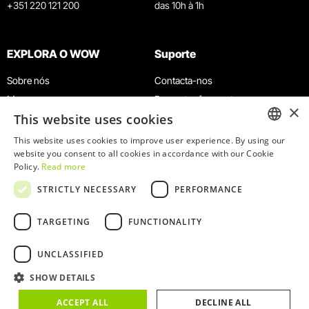
+351 220 121 200
das 10h à 1h
EXPLORA O WOW
Suporte
Sobre nós
Contacta-nos
Museus
Perguntas frequentes
×
This website uses cookies
Agenda
Termos e Condições
Notícias
Política de privacidade e cookies
This website uses cookies to improve user experience. By using our
ENGLISH
website you consent to all cookies in accordance with our Cookie
Restaurantes
Trabalha connosco
Policy.
Read more
Cartão WOW
Canal de denúncias
PORTUGUESE
STRICTLY NECESSARY
PERFORMANCE
Grupos e Eventos
Livro de reclamações
Serviço Educativo
TARGETING
FUNCTIONALITY
UNCLASSIFIED
SHOW DETAILS
© 2026
WOW
ACCEPT ALL
DECLINE ALL