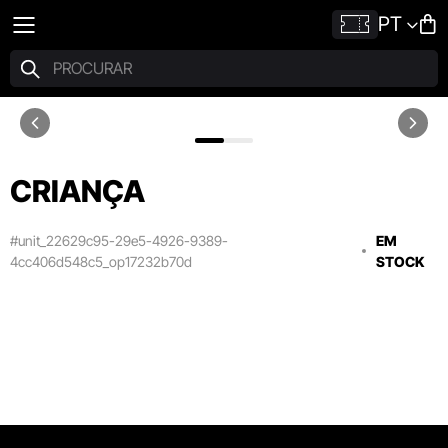
PT
CRIANÇA
#unit_22629c95-29e5-4926-9389-
EM
4cc406d548c5_op17232b70d
STOCK