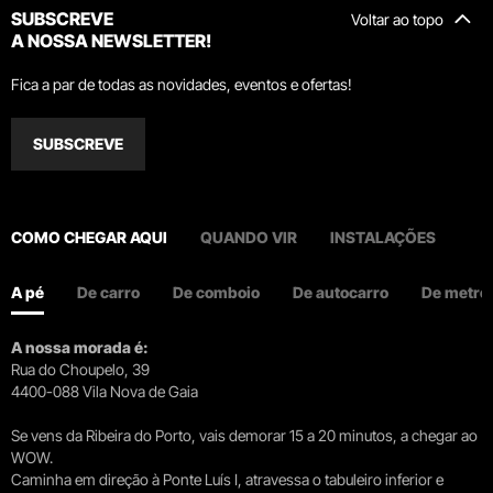
SUBSCREVE
Voltar ao topo
A NOSSA NEWSLETTER!
Fica a par de todas as novidades, eventos e ofertas!
SUBSCREVE
COMO CHEGAR AQUI
QUANDO VIR
INSTALAÇÕES
A pé
De carro
De comboio
De autocarro
De metro
A nossa morada é:
Rua do Choupelo, 39
4400-088 Vila Nova de Gaia
Se vens da Ribeira do Porto, vais demorar 15 a 20 minutos, a chegar ao
WOW.
Caminha em direção à Ponte Luís I, atravessa o tabuleiro inferior e