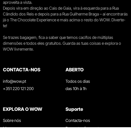
aproveita a vista.
Depois vira em direção ao Cais de Gaia, vira à esquerda para a Rua
Cândido dos Reis e depois para a Rua Guilherme Braga – aí encontrarás
já o The Chocolate Experience e mais acima o resto do WOW. Diverte-
te!
Se trazes bagagem, fica a saber que temos cacifos de múltiplas
dimensões e todos eles gratuitos. Guarda as tuas coisas e explora o
WOW livremente.
CONTACTA-NOS
ABERTO
info@wow.pt
Todos os dias
+351 220 121 200
das 10h à 1h
EXPLORA O WOW
Suporte
Sobre nós
Contacta-nos
Museus
Perguntas frequentes