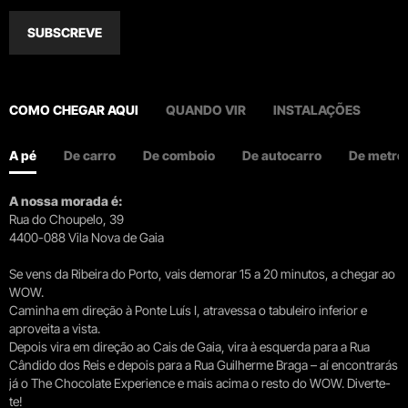
SUBSCREVE
COMO CHEGAR AQUI
QUANDO VIR
INSTALAÇÕES
A pé
De carro
De comboio
De autocarro
De metro
A nossa morada é:
Rua do Choupelo, 39
4400-088 Vila Nova de Gaia
Se vens da Ribeira do Porto, vais demorar 15 a 20 minutos, a chegar ao
WOW.
Caminha em direção à Ponte Luís I, atravessa o tabuleiro inferior e
aproveita a vista.
Depois vira em direção ao Cais de Gaia, vira à esquerda para a Rua
Cândido dos Reis e depois para a Rua Guilherme Braga – aí encontrarás
já o The Chocolate Experience e mais acima o resto do WOW. Diverte-
te!