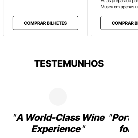
Estás preparado pa
Museu em apenas u
COMPRAR BILHETES
COMPRAR B
TESTEMUNHOS
A World-Class Wine
Porto
Experience
for 