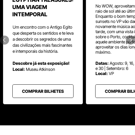
No WOW, aproveitam
UMA VIAGEM
raio de sol até ao últ
INTEMPORAL
Enquanto o bom temp
sunsets no VP vão da
novamente música aos
Um
encontro com o
Antigo Egito
tarde, com uma vista i
que desperta os sentidos e te leva
sobre o Porto, cocktai
a descobrir os segredos de uma
aquele ambiente perfe
das civilizações mais fascinantes
aproveitar os dias lo
e intemporais da história.
máximo.
Descobre já esta exposição!
Datas:
Agosto: 9, 16,
e 30 | Setembro: 6
Local:
Museu
Atkinson
Local:
VP
COMPRAR BILHETES
COMPRAR BIL