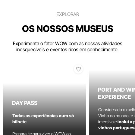
EXPLORAR
OS NOSSOS MUSEUS
Experimenta o fator WOW com as nossas atividades
inesquecíveis e eventos ricos em conhecimento.
PORT AND WI
EXPERIENCE
DAY PASS
Considerado o mel
Todas as experiências num só
Vinho do mundo, é
bilhete
imersiva e
inclui a
vinhos portugues
Prepara-te para viver o WOW ao