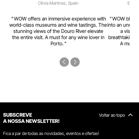
Olivia Martinez, Spain
Emma 
rism,
WOW offers an immersive experience with
WOW blends w
ting
world-class museums and wine tastings. The
into an unmiss
to
stunning views of the Douro River elevate
a visual
top
the entire visit. A must for any wine lover in
breathtaking v
Porto.
A must-s
SUBSCREVE
Voltar ao topo
A NOSSA NEWSLETTER!
Fica a par de todas as novidades, eventos e ofertas!