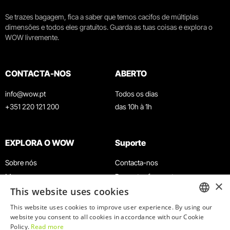
Se trazes bagagem, fica a saber que temos cacifos de múltiplas
dimensões e todos eles gratuitos. Guarda as tuas coisas e explora o
WOW livremente.
CONTACTA-NOS
ABERTO
info@wow.pt
Todos os dias
+351 220 121 200
das 10h à 1h
EXPLORA O WOW
Suporte
Sobre nós
Contacta-nos
Museus
Perguntas frequentes
×
This website uses cookies
Agenda
Termos e Condições
Notícias
Política de privacidade e cookies
This website uses cookies to improve user experience. By using our
ENGLISH
website you consent to all cookies in accordance with our Cookie
Restaurantes
Trabalha connosco
Policy.
Read more