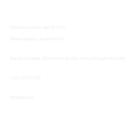
HORÁRIOS
Domingo a quinta, das 10H à 1H
Sexta e sábado, das 10H às 2H
LOCALIZAÇÃO
Rua do Choupelo, 39 Vila Nova de Gaia, Porto, Portugal 4400-088
TELEFONE
+351 220 121 200
EMAIL
info@wow.pt