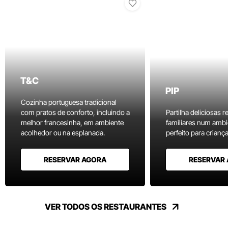
T&C
PIP
Cozinha portuguesa tradicional
com pratos de conforto, incluindo a
Partilha deliciosas r
melhor francesinha, em ambiente
familiares num ambi
acolhedor ou na esplanada.
perfeito para criança
RESERVAR AGORA
RESERVAR
VER TODOS OS RESTAURANTES