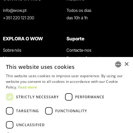
info@wow.pt
Todos os dias
+351 220 121 200
das 10h à 1h
EXPLORA O WOW
Suporte
Sobre nós
Contacta-nos
Museus
Perguntas frequentes
×
This website uses cookies
Agenda
Termos e Condições
Notícias
Política de privacidade e cookies
This website uses cookies to improve user experience. By using our
ENGLISH
website you consent to all cookies in accordance with our Cookie
Restaurantes
Trabalha connosco
Policy.
Read more
Cartão WOW
Canal de denúncias
PORTUGUESE
STRICTLY NECESSARY
PERFORMANCE
Grupos e Eventos
Livro de reclamações
Serviço Educativo
TARGETING
FUNCTIONALITY
UNCLASSIFIED