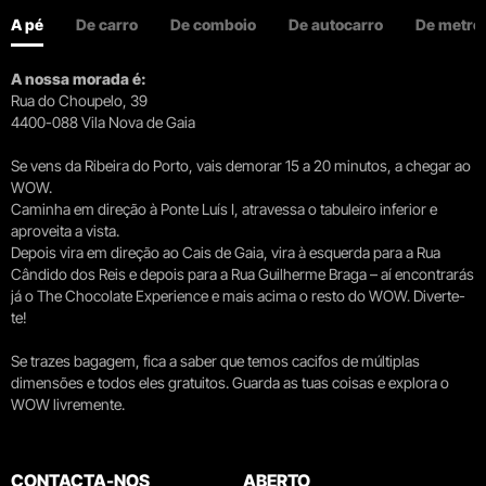
A pé
De carro
De comboio
De autocarro
De metro
A nossa morada é:
Rua do Choupelo, 39
4400-088 Vila Nova de Gaia
Se vens da Ribeira do Porto, vais demorar 15 a 20 minutos, a chegar ao
WOW.
Caminha em direção à Ponte Luís I, atravessa o tabuleiro inferior e
aproveita a vista.
Depois vira em direção ao Cais de Gaia, vira à esquerda para a Rua
Cândido dos Reis e depois para a Rua Guilherme Braga – aí encontrarás
já o The Chocolate Experience e mais acima o resto do WOW. Diverte-
te!
Se trazes bagagem, fica a saber que temos cacifos de múltiplas
dimensões e todos eles gratuitos. Guarda as tuas coisas e explora o
WOW livremente.
CONTACTA-NOS
ABERTO