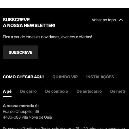
SUBSCREVE
Voltar ao topo
A NOSSA NEWSLETTER!
Fica a par de todas as novidades, eventos e ofertas!
SUBSCREVE
COMO CHEGAR AQUI
QUANDO VIR
INSTALAÇÕES
A pé
De carro
De comboio
De autocarro
De metro
A nossa morada é:
Rua do Choupelo, 39
4400-088 Vila Nova de Gaia
Se vens da Ribeira do Porto, vais demorar 15 a 20 minutos, a chegar ao