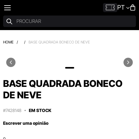
PT
HOME
/
/
BASE QUADRADA BONECO DE NEVE
BASE QUADRADA BONECO
DE NEVE
#7428148
EM STOCK
Escrever uma opinião
0