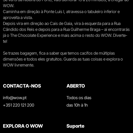
WOW.
Caminha em direção à Ponte Luís I, atravessa o tabuleiro inferior e
aproveita a vista.
Depois vira em direção ao Cais de Gaia, vira à esquerda para a Rua
Cândido dos Reis e depois para a Rua Guilherme Braga – aí encontrarás
já o The Chocolate Experience e mais acima o resto do WOW. Diverte-
te!
Se trazes bagagem, fica a saber que temos cacifos de múltiplas
dimensões e todos eles gratuitos. Guarda as tuas coisas e explora o
WOW livremente.
CONTACTA-NOS
ABERTO
info@wow.pt
Todos os dias
+351 220 121 200
das 10h à 1h
EXPLORA O WOW
Suporte