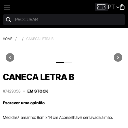
PT
HOME
/
/
CANECA LETRA B
CANECA LETRA B
#7429058
EM STOCK
Escrever uma opinião
Medidas/Tamanho: 8cm x 14 cm Aconselhável ser lavada à mão.