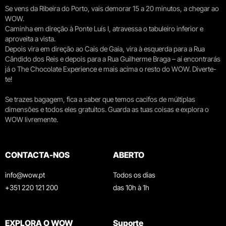
Se vens da Ribeira do Porto, vais demorar 15 a 20 minutos, a chegar ao
WOW.
Caminha em direção à Ponte Luís I, atravessa o tabuleiro inferior e
aproveita a vista.
Depois vira em direção ao Cais de Gaia, vira à esquerda para a Rua
Cândido dos Reis e depois para a Rua Guilherme Braga – aí encontrarás
já o The Chocolate Experience e mais acima o resto do WOW. Diverte-
te!
Se trazes bagagem, fica a saber que temos cacifos de múltiplas
dimensões e todos eles gratuitos. Guarda as tuas coisas e explora o
WOW livremente.
CONTACTA-NOS
ABERTO
info@wow.pt
Todos os dias
+351 220 121 200
das 10h à 1h
EXPLORA O WOW
Suporte