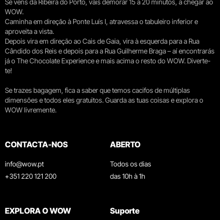
Se vens da Ribeira do Porto, vais demorar 15 a 20 minutos, a chegar ao
WOW.
Caminha em direção à Ponte Luís I, atravessa o tabuleiro inferior e
aproveita a vista.
Depois vira em direção ao Cais de Gaia, vira à esquerda para a Rua
Cândido dos Reis e depois para a Rua Guilherme Braga – aí encontrarás
já o The Chocolate Experience e mais acima o resto do WOW. Diverte-
te!
Se trazes bagagem, fica a saber que temos cacifos de múltiplas
dimensões e todos eles gratuitos. Guarda as tuas coisas e explora o
WOW livremente.
CONTACTA-NOS
ABERTO
info@wow.pt
Todos os dias
+351 220 121 200
das 10h à 1h
EXPLORA O WOW
Suporte