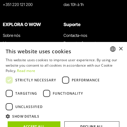
+351 220 121 200
das 10h à 1h
EXPLORA O WOW
Suporte
Sobre nós
Contacta-nos
Museus
Perguntas frequentes
×
This website uses cookies
Agenda
Termos e Condições
Notícias
Política de privacidade e cookies
This website uses cookies to improve user experience. By using our
ENGLISH
website you consent to all cookies in accordance with our Cookie
Restaurantes
Trabalha connosco
Policy.
Read more
Cartão WOW
Canal de denúncias
PORTUGUESE
STRICTLY NECESSARY
PERFORMANCE
Grupos e Eventos
Livro de reclamações
Serviço Educativo
TARGETING
FUNCTIONALITY
UNCLASSIFIED
SHOW DETAILS
© 2026
WOW
ACCEPT ALL
DECLINE ALL