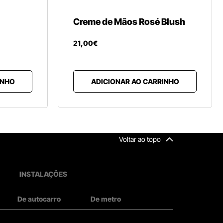
Creme de Mãos Rosé Blush
21
,
00
€
INHO
ADICIONAR AO CARRINHO
Voltar ao topo
INSTALAÇÕES
De autocarro
De metro