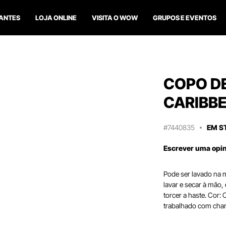
ANTES
LOJA ONLINE
VISITA O WOW
GRUPOS E EVENTOS
COPO D
CARIBB
#7440835
EM S
Escrever uma opi
Pode ser lavado na m
lavar e secar à mão,
torcer a haste. Cor: 
trabalhado com cha