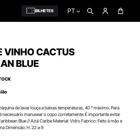
PT
BILHETES
E VINHO CACTUS
EAN BLUE
TOCK
nião
áquina de lavar louça a baixas temperaturas, 40 ° máximo. Para
 é necessário manusear o copo corretamente. É importante evitar
Caribbean Blue // Azul Caribe Material: Vidro Fabrico: Feito à mão e
ma Dimensão: H. 22 ⌀ 9