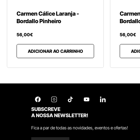
Carmen Cálice Laranja -
Carmen
Bordallo Pinheiro
Bordall
56
,
00
€
56
,
00
€
ADICIONAR AO CARRINHO
ADI
SUBSCREVE
A NOSSA NEWSLETTER!
Fica a par de todas as novidades, eventos e ofertas!