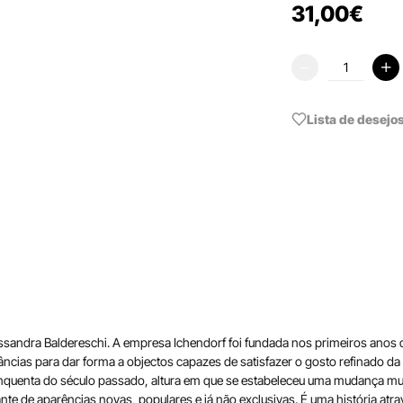
31
,
00
€
Lista de desejo
ssandra Baldereschi. A empresa Ichendorf foi fundada nos primeiros anos 
tâncias para dar forma a objectos capazes de satisfazer o gosto refinado d
inquenta do século passado, altura em que se estabeleceu uma mudança muito
e de aparências novas, populares e já não exclusivas. É uma história atr