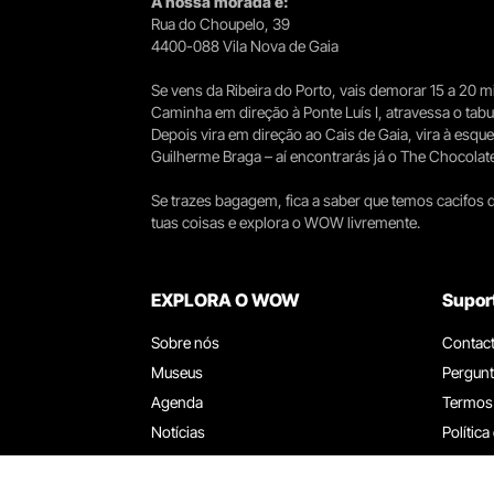
A nossa morada é:
Rua do Choupelo, 39
4400-088 Vila Nova de Gaia
Se vens da Ribeira do Porto, vais demorar 15 a 20
Caminha em direção à Ponte Luís I, atravessa o tabule
Depois vira em direção ao Cais de Gaia, vira à esqu
Guilherme Braga – aí encontrarás já o The Chocolat
Se trazes bagagem, fica a saber que temos cacifos d
tuas coisas e explora o WOW livremente.
EXPLORA O WOW
Supor
Sobre nós
Contac
Museus
Pergunt
Agenda
Termos
Notícias
Política
Restaurantes
Trabal
Cartão WOW
Canal d