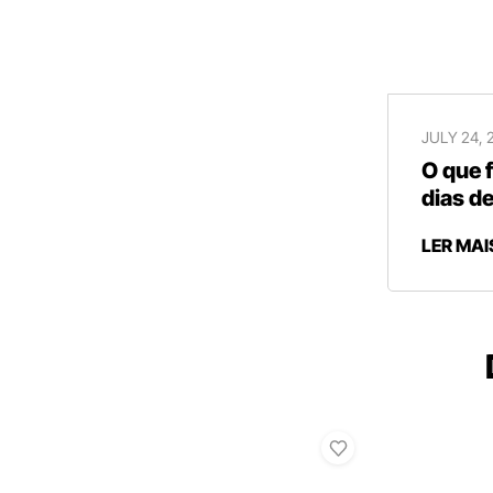
JULY 24, 
O que 
dias de
LER MAI