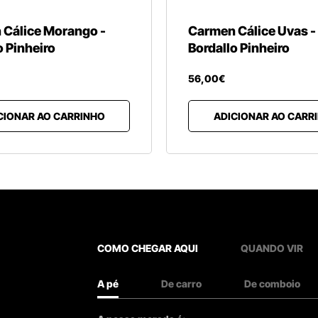
 Cálice Morango -
Carmen Cálice Uvas -
o Pinheiro
Bordallo Pinheiro
56
,
00
€
CIONAR AO CARRINHO
ADICIONAR AO CARR
COMO CHEGAR AQUI
QUANDO VIR
A pé
De carro
De comboio