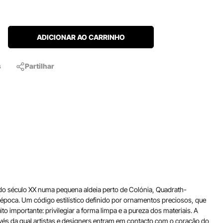
ADICIONAR AO CARRINHO
s
Partilhar
do século XX numa pequena aldeia perto de Colónia, Quadrath-
a época. Um código estilístico definido por ornamentos preciosos, que
 importante: privilegiar a forma limpa e a pureza dos materiais. A
avés da qual artistas e designers entram em contacto com o coração do