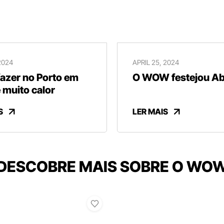
2024
APRIL 25, 2024
fazer no Porto em
O WOW festejou Abr
 muito calor
S
LER MAIS
DESCOBRE MAIS SOBRE O WO