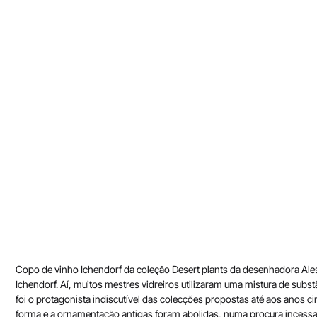
Copo de vinho Ichendorf da coleção Desert plants da desenhadora Ale
Ichendorf. Aí, muitos mestres vidreiros utilizaram uma mistura de subs
foi o protagonista indiscutível das colecções propostas até aos anos c
forma e a ornamentação antigas foram abolidas, numa procura incessant