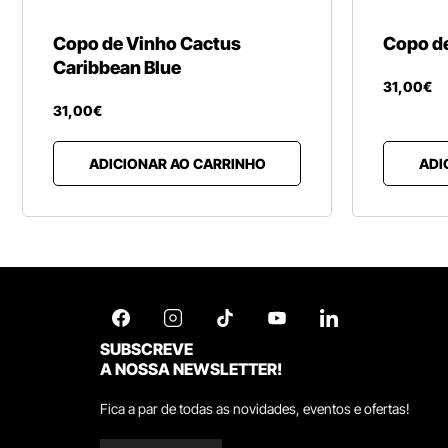
Copo de Vinho Cactus
Copo de
Caribbean Blue
31
,
00
€
31
,
00
€
ADICIONAR AO CARRINHO
ADI
SUBSCREVE
A NOSSA NEWSLETTER!
Fica a par de todas as novidades, eventos e ofertas!