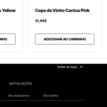
s Yellow
Copo de Vinho Cactus Pink
31
,
00
€
INHO
ADICIONAR AO CARRINHO
Voltar ao topo
INSTALAÇÕES
De autocarro
De metro