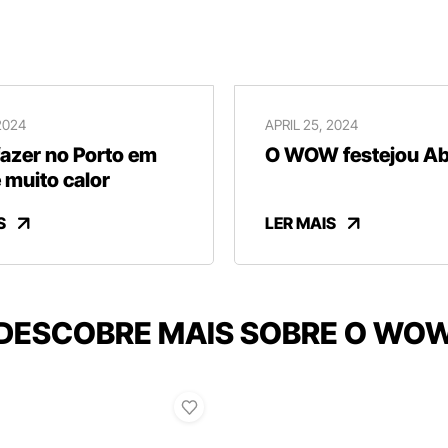
2024
APRIL 25, 2024
fazer no Porto em
O WOW festejou Abr
 muito calor
S
LER MAIS
DESCOBRE MAIS SOBRE O WO