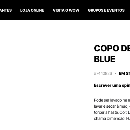
ANTES
LOJA ONLINE
VISITA O WOW
GRUPOS E EVENTOS
COPO DE
BLUE
#7440826
EM S
Escrever uma opi
Pode ser lavado na m
lavar e secar à mão,
torcer a haste. Cor: 
chama Dimensão: H.