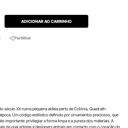
ADICIONAR AO CARRINHO
s
Partilhar
do século XX numa pequena aldeia perto de Colónia, Quadrath-
a época. Um código estilístico definido por ornamentos preciosos, que
 importante: privilegiar a forma limpa e a pureza dos materiais. A
avés da qual artistas e designers entram em contacto com o coração do