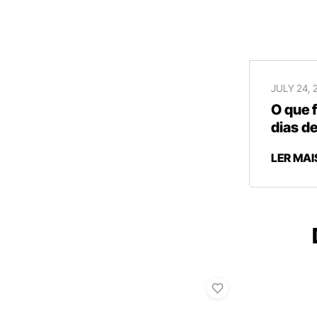
JULY 24, 
O que 
dias de
LER MAI