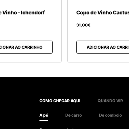
 Vinho - Ichendorf
Copo de Vinho Cactu
31
,
00
€
CIONAR AO CARRINHO
ADICIONAR AO CARR
COMO CHEGAR AQUI
QUANDO VIR
A pé
De carro
De comboio