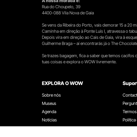
A nossa morada é:
Rua do Choupelo, 39
4400-088 Vila Nova de Gaia
Se vens da Ribeira do Porto, vais demorar 15 a 20
Caminha em direção à Ponte Luís I, atravessa o tabule
Depois vira em direção ao Cais de Gaia, vira à esqu
Guilherme Braga – aí encontrarás já o The Chocolat
Se trazes bagagem, fica a saber que temos cacifos d
tuas coisas e explora o WOW livremente.
EXPLORA O WOW
Supor
Sobre nós
Contac
Museus
Pergunt
Agenda
Termos
Notícias
Política
Restaurantes
Trabal
Cartão WOW
Canal d