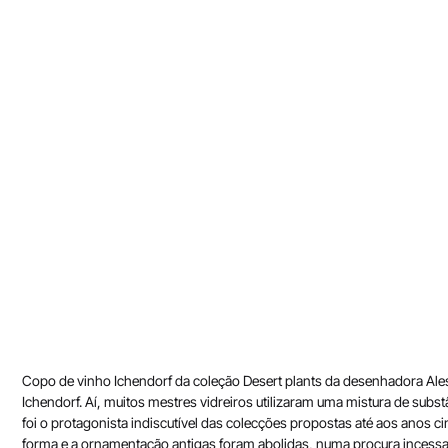
Copo de vinho Ichendorf da coleção Desert plants da desenhadora Ale
Ichendorf. Aí, muitos mestres vidreiros utilizaram uma mistura de subs
foi o protagonista indiscutível das colecções propostas até aos anos c
forma e a ornamentação antigas foram abolidas, numa procura incessant