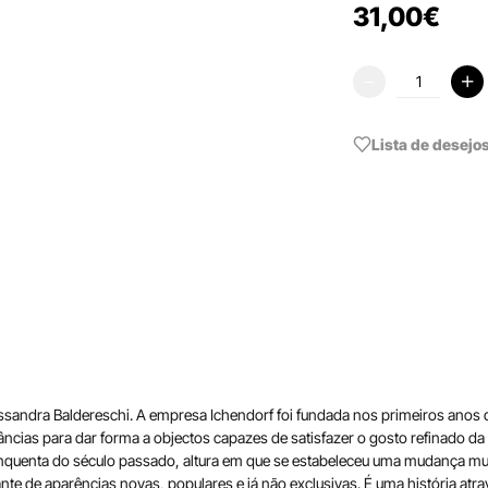
31
,
00
€
Lista de desejo
ssandra Baldereschi. A empresa Ichendorf foi fundada nos primeiros anos 
tâncias para dar forma a objectos capazes de satisfazer o gosto refinado d
inquenta do século passado, altura em que se estabeleceu uma mudança muito
e de aparências novas, populares e já não exclusivas. É uma história atr