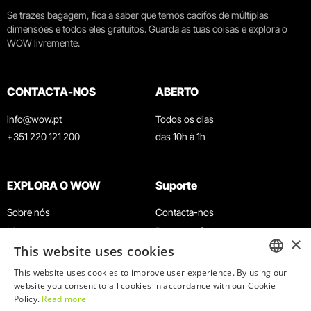
Se trazes bagagem, fica a saber que temos cacifos de múltiplas
dimensões e todos eles gratuitos. Guarda as tuas coisas e explora o
WOW livremente.
CONTACTA-NOS
ABERTO
info@wow.pt
Todos os dias
+351 220 121 200
das 10h à 1h
EXPLORA O WOW
Suporte
Sobre nós
Contacta-nos
Museus
Perguntas frequentes
×
This website uses cookies
Agenda
Termos e Condições
Notícias
Política de privacidade e cookies
This website uses cookies to improve user experience. By using our
ENGLISH
website you consent to all cookies in accordance with our Cookie
Restaurantes
Trabalha connosco
Policy.
Read more
Cartão WOW
Canal de denúncias
PORTUGUESE