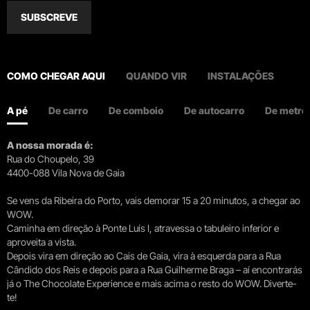
SUBSCREVE
COMO CHEGAR AQUI
QUANDO VIR
INSTALAÇÕES
A pé
De carro
De comboio
De autocarro
De metro
A nossa morada é:
Rua do Choupelo, 39
4400-088 Vila Nova de Gaia
Se vens da Ribeira do Porto, vais demorar 15 a 20 minutos, a chegar ao
WOW.
Caminha em direção à Ponte Luís I, atravessa o tabuleiro inferior e
aproveita a vista.
Depois vira em direção ao Cais de Gaia, vira à esquerda para a Rua
Cândido dos Reis e depois para a Rua Guilherme Braga – aí encontrarás
já o The Chocolate Experience e mais acima o resto do WOW. Diverte-
te!